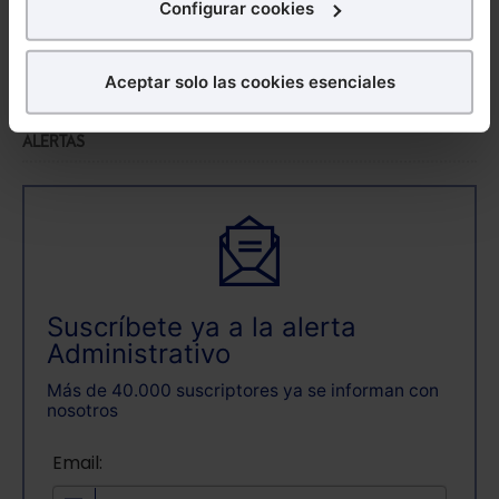
Configurar cookies
¿Qué puedes hacer?
Aceptar solo las cookies esenciales
Puedes
aceptar
las cookies para que tu experiencia
en la web sea óptima
ALERTAS
Puedes
aceptar solo las esenciales
para denegar
todas las cookies excepto aquellas imprescindibles.
También puedes
configurar
las cookies y
seleccionar solo aquellas que quieras permitir en tu
navegador. Si no seleccionas ninguna utilizaremos
las que sean indispensables para la navegación.
Suscríbete ya a la alerta
Saber más acerca de las cookies
Administrativo
Más de 40.000 suscriptores ya se informan con
nosotros
Email: