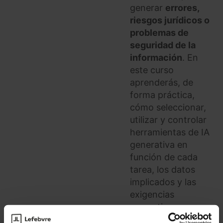
generar
errores,
riesgos jurídicos o
problemas de
seguridad de la
información
. En
este curso
aprenderás, de
forma práctica,
cómo seleccionar,
utilizar y controlar
herramientas de IA
generativa en
función de cada
tarea, los datos
implicados y las
exigencias
normativas, con
casos reales y