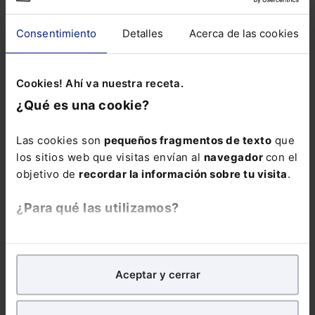
aplicables desde el
primer momento.
Consentimiento
Detalles
Acerca de las cookies
La inscripción
incluye la
Guía
rápida: IA
Cookies! Ahí va nuestra receta.
generativa para la
¿Qué es una cookie?
Administración
Pública
en formato
Las cookies son
pequeños fragmentos de texto
que
electrónico durante
los sitios web que visitas envían al
navegador
con el
6 meses.
objetivo de
recordar la información sobre tu visita
.
¿Para qué las utilizamos?
En Lefebvre utilizamos las cookies con
fines
analíticos
para tratar de
mejorar tu experiencia
en
Aceptar y cerrar
COMENTARIOS
nuestra página web. También con fines publicitarios,
para poder mostrarte publicidad y contenidos de tu
interés.
COMENTAR