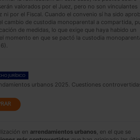
rán valorados por el Juez, pero no son vinculantes
 ni por el Fiscal. Cuando el convenio sí ha sido apr
 el cambio de custodia monoparental a compartida, p
cación de medidas, lo que exige que haya habido un
del momento en que se pactó la custodia monoparent
6).
HO JURÍDICO
endamientos urbanos 2025. Cuestiones controvertida
RAR
lización en
arrendamientos urbanos
, en el que se
iones más controvertidas
que han originado las últ