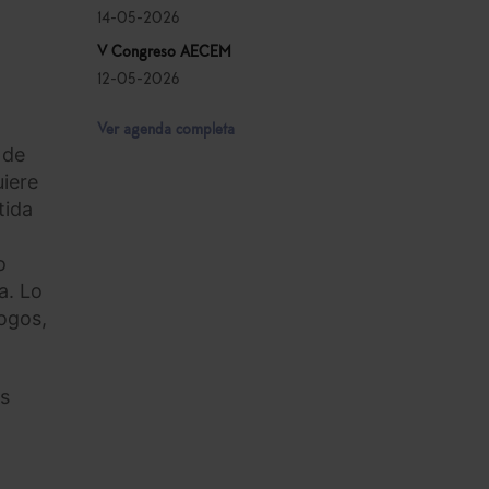
14-05-2026
V Congreso AECEM
12-05-2026
Ver agenda completa
 de
uiere
tida
o
a. Lo
ogos,
ás