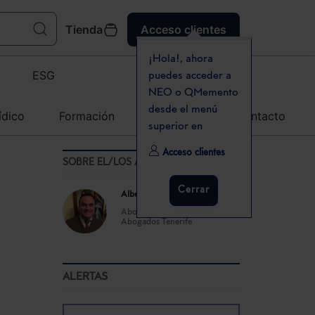
Tienda
Acceso clientes
¡Hola!, ahora
ESG
puedes acceder a
NEO o QMemento
desde el menú
ídico
Formación
Agenda
Contacto
superior en
Acceso clientes
SOBRE EL/LOS AUTOR(ES)
Cerrar
Alberto Álvarez Hernández
Abogado en Alvarez
Abogados Tenerife
ALERTAS