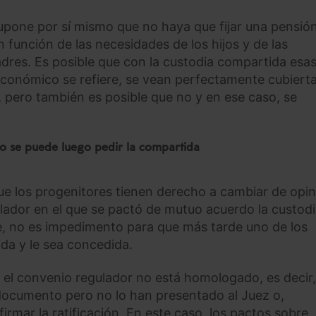
upone por sí mismo que no haya que fijar una pensió
función de las necesidades de los hijos y de las
res. Es posible que con la custodia compartida esa
 económico se refiere, se vean perfectamente cubierta
 pero también es posible que no y en ese caso, se
o se puede luego pedir la compartida
e los progenitores tienen derecho a cambiar de opin
lador en el que se pactó de mutuo acuerdo la custod
re, no es impedimento para que más tarde uno de los
ida y le sea concedida.
 el convenio regulador no está homologado, es decir,
ocumento pero no lo han presentado al Juez o,
irmar la ratificación. En este caso, los pactos sobre