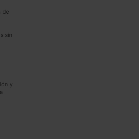
n de
s
s sin
ión y
ia