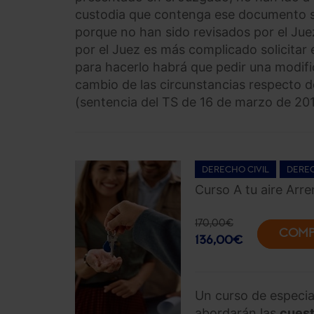
custodia que contenga ese documento se
porque no han sido revisados por el Juez
por el Juez es más complicado solicitar
para hacerlo habrá que pedir una modifi
cambio de las circunstancias respecto 
(sentencia del TS de 16 de marzo de 201
DERECHO CIVIL
DEREC
Curso A tu aire Arr
170,00
€
COMP
136,00
€
Un curso de especia
abordarán las
cuest