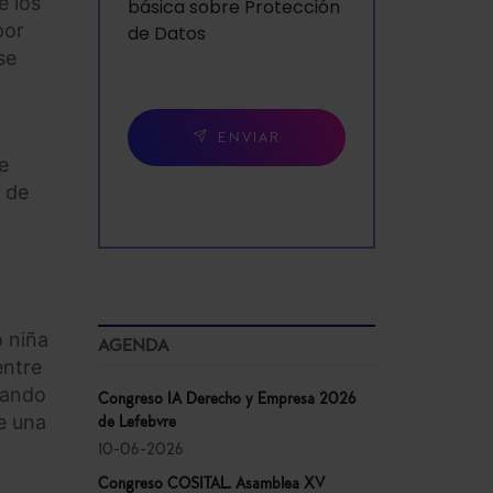
e los
básica sobre Protección
por
de Datos
se
ENVIAR
e
3 de
o niña
AGENDA
entre
uando
Congreso IA Derecho y Empresa 2026
le una
de Lefebvre
10-06-2026
Congreso COSITAL. Asamblea XV