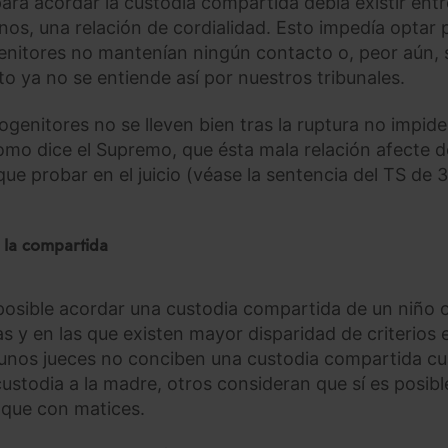
ra acordar la custodia compartida debía existir entr
os, una relación de cordialidad. Esto impedía optar 
enitores no mantenían ningún contacto o, peor aún, 
to ya no se entiende así por nuestros tribunales.
genitores no se lleven bien tras la ruptura no impide
omo dice el Supremo, que ésta mala relación afecte d
ue probar en el juicio (véase la sentencia del TS de 
r la compartida
o posible acordar una custodia compartida de un niño 
s y en las que existen mayor disparidad de criterios 
algunos jueces no conciben una custodia compartida c
custodia a la madre, otros consideran que sí es posib
nque con matices.