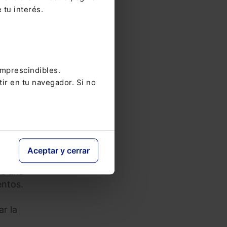
or el
 tu interés.
do que
de
da,
imprescindibles.
e
tir en tu navegador. Si no
xista
e 4 de
Aceptar y cerrar
de una
entos.
ar la