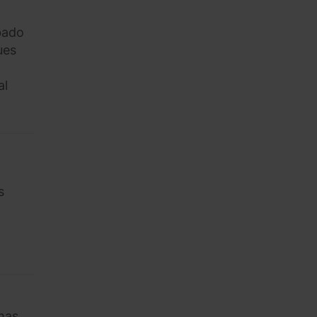
obado
ues
al
s
imas