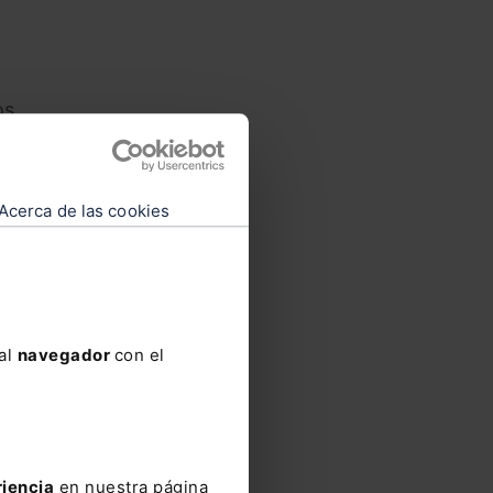
os
erá de
 por
es
Acerca de las cookies
ida
ás
 al
navegador
con el
cia
riencia
en nuestra página