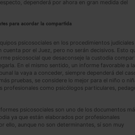
 respecto, dependerá por ahora en gran medida del
ntes para acordar la compartida
uipos psicosociales en los procedimientos judiciales
n cuenta por el Juez, pero no serán decisivos. Esto q
orme psicosocial que desaconseje la custodia compar
egarla. En el mismo sentido, un informe favorable a la
bunal la vaya a conceder, siempre dependerá del cas
emás pruebas, se considere lo mejor para el niño o niñ
os profesionales como psicólogos particulares, pedag
 informes psicosociales son uno de los documentos m
odia ya que están elaborados por profesionales
or ello, aunque no son determinantes, sí son muy