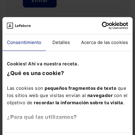
Enviar
LO MÁS LEÍDO DEL MES
Consentimiento
Detalles
Acerca de las cookies
Jubilación ordinaria contributiva: qué es,
requisitos, cuantía y límites
Por: ElDerecho.com
Cookies! Ahí va nuestra receta.
¿Qué es una cookie?
Nueva regulación de la jubilación flexible: los siete
cambios clave que introduce el RD 416/2026
Las cookies son
pequeños fragmentos de texto
que
Por: ElDerecho.com
los sitios web que visitas envían al
navegador
con el
objetivo de
recordar la información sobre tu visita
.
Despido de empleado de hotel por criticar a su
empresa a través de un vídeo en redes sociales
¿Para qué las utilizamos?
Por: ElDerecho.com
En Lefebvre utilizamos las cookies con
fines