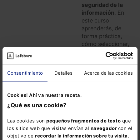
seguridad de la
información
. En
este curso
aprenderás, de
forma práctica,
cómo seleccionar,
utilizar y controlar
herramientas de IA
generativa en
Consentimiento
Detalles
Acerca de las cookies
función de cada
tarea, los datos
implicados y las
Cookies! Ahí va nuestra receta.
exigencias
¿Qué es una cookie?
normativas, con
casos reales y
Las cookies son
pequeños fragmentos de texto
que
aplicables desde el
los sitios web que visitas envían al
navegador
con el
primer momento.
objetivo de
recordar la información sobre tu visita
.
La inscripción