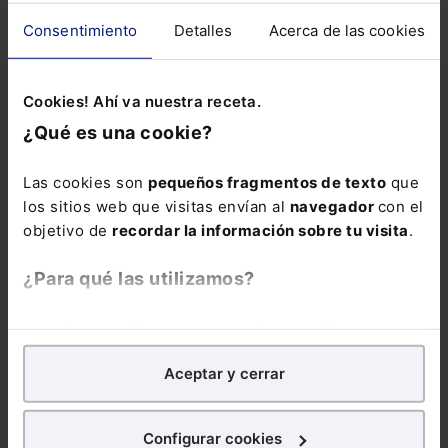
Protección de Datos
Consentimiento
Detalles
Acerca de las cookies
Cookies! Ahí va nuestra receta.
ENVIAR
¿Qué es una cookie?
Las cookies son
pequeños fragmentos de texto
que
los sitios web que visitas envían al
navegador
con el
objetivo de
recordar la información sobre tu visita
.
¿Para qué las utilizamos?
ÚLTIMAS NOTICIAS RELACIONADAS
En Lefebvre utilizamos las cookies con
fines
- Justicia moderniza el pago de tasas online e incorpora nuevos
analíticos
para tratar de
mejorar tu experiencia
en
métodos
Aceptar y cerrar
nuestra página web. También con fines publicitarios,
- El TSJ de Murcia confirma las altas en la Seguridad Social de 140
repartidores de Glovo como trabajadores por cuenta ajena
para poder mostrarte publicidad y contenidos de tu
- El XI Foro Gerencias Legales Ciudad de México 2026 tendrá
interés.
lugar el 3 de septiembre
Configurar cookies