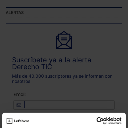
ALERTAS
Suscríbete ya a la alerta
Derecho TIC
Más de 40.000 suscriptores ya se informan con
nosotros
Email:
Consulta la información básica sobre