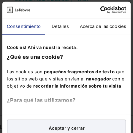
MEMORIA DE LA FISCALÍA DE 2020
MESSENGER
NIÑO
OFICINA DEL REGISTRO
ORESTES
Consentimiento
Detalles
Acerca de las cookies
PARTENOTES
PLAN NACIONAL DE CIBERSEGURIDAD
Cookies! Ahí va nuestra receta.
PLAN RETORNO
REGLAMENTO IA
RIERA
¿Qué es una cookie?
TARJETA DE RESIDENCIA
Las cookies son
pequeños fragmentos de texto
que
TASAS Y PRECIOS PÚBLICOS
los sitios web que visitas envían al
navegador
con el
objetivo de
recordar la información sobre tu visita
.
TRIBUNAL DEL JURADO
VACANTE
VAGINA
¿Para qué las utilizamos?
En Lefebvre utilizamos las cookies con
fines
analíticos
para tratar de
mejorar tu experiencia
en
Links directos
Aceptar y cerrar
nuestra página web. También con fines publicitarios,