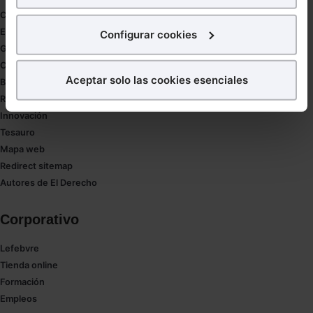
para poder mostrarte publicidad y contenidos de tu
Coronavirus
interés.
Estudio de salud abogacía
Configurar cookies
Gestión de despachos
¿Qué puedes hacer?
Compliance
Aceptar solo las cookies esenciales
Buenas Prácticas Tributarias
Puedes
aceptar
las cookies para que tu experiencia
RGPD
en la web sea óptima
Innovación
Puedes
aceptar solo las esenciales
para denegar
Tesauro
todas las cookies excepto aquellas imprescindibles.
Mapa web
También puedes
configurar
las cookies y
Redirect sitemap
seleccionar solo aquellas que quieras permitir en tu
Autores de El Derecho
navegador. Si no seleccionas ninguna utilizaremos
las que sean indispensables para la navegación.
Corporativo
Saber más acerca de las cookies
Lefebvre
Tienda online
Formación
Empleos