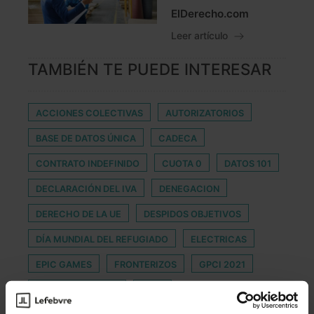
ElDerecho.com
Leer artículo
TAMBIÉN TE PUEDE INTERESAR
ACCIONES COLECTIVAS
AUTORIZATORIOS
BASE DE DATOS ÚNICA
CADECA
CONTRATO INDEFINIDO
CUOTA 0
DATOS 101
DECLARACIÓN DEL IVA
DENEGACION
DERECHO DE LA UE
DESPIDOS OBJETIVOS
DÍA MUNDIAL DEL REFUGIADO
ELECTRICAS
EPIC GAMES
FRONTERIZOS
GPCI 2021
LEY COMUNITARIA
LUJO