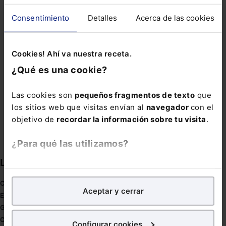
MARCAS EN INTERNET
MARCO LEGAL
Consentimiento
Detalles
Acerca de las cookies
MARÍA LOZA
MODELO PROPIO
OPONIBILIDAD
PERSONAS SORDAS
Cookies! Ahí va nuestra receta.
PROTECCIÓN DERECHOS DE AUTOR
REBOLLO
¿Qué es una cookie?
RESPALDA
SANCIÓN DISCIPLINARIA
THINK MADRID
VEJATORIOS
Las cookies son
pequeños fragmentos de texto
que
los sitios web que visitas envían al
navegador
con el
objetivo de
recordar la información sobre tu visita
.
¿Para qué las utilizamos?
Links directos
En Lefebvre utilizamos las cookies con
fines
analíticos
para tratar de
mejorar tu experiencia
en
Coronavirus
Aceptar y cerrar
nuestra página web. También con fines publicitarios,
Estudio de salud abogacía
para poder mostrarte publicidad y contenidos de tu
Gestión de despachos
interés.
Compliance
Configurar cookies