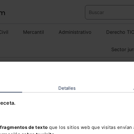
Civil
Mercantil
Administrativo
Derecho TI
Sector jur
A HORA Y ACTUALIDAD
Detalles
receta.
AR
ILEGAL
AMERICANS AND PRIVACY
BLAS
BRECHA DE SEGU
fragmentos de texto
que los sitios web que visitas envían