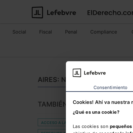
Social
Fiscal
Penal
Compliance
AIRES: NOTICIAS DE ÚLTIM
Consentimiento
Cookies! Ahí va nuestra 
TAMBIÉN TE PUEDE INTERES
¿Qué es una cookie?
ACCESO A LA JUSTICIA DIGITAL
ADOPCION 
Las cookies son
pequeños 