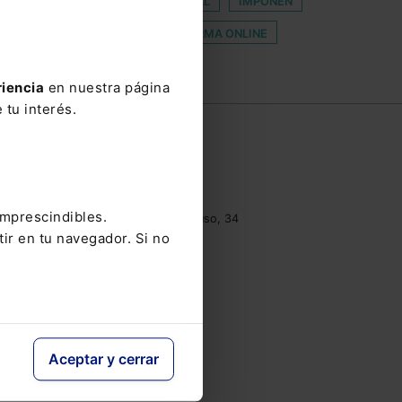
FUERZA
GANANCIA PATRIMONIAL
IMPONEN
PERMISO LABORAL
PLATAFORMA ONLINE
X
riencia
en nuestra página
 tu interés.
e
Contacto
Tel.: 91 210 80 00
clientes@lefebvre.es
imprescindibles.
Monasterios de Suso y Yuso, 34
tir en tu navegador. Si no
28049 Madrid
Aceptar y cerrar