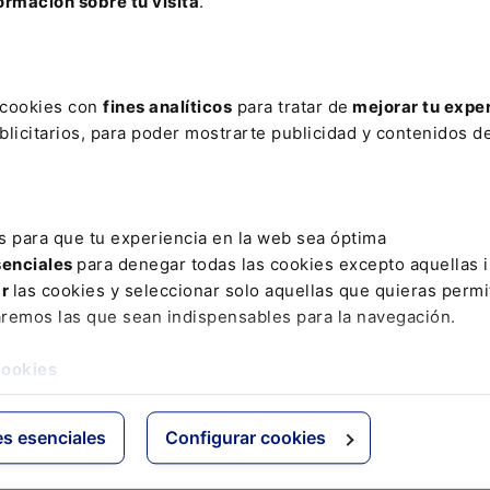
ormación sobre tu visita
.
PRA
EMOJI
FAMILIAS NUMEROSAS
FISCALÍA DIGITAL
MARÍA LOZA
NOMBRES DE DOMINIO
OPINIÓN
OTAN
ENTENCIA PENAL
TUENTI
VIOLENCIA MACHISTA
VUELTA
s cookies con
fines analíticos
para tratar de
mejorar tu expe
licitarios, para poder mostrarte publicidad y contenidos de
ativo
Otras webs de Lefebvr
Espacioasesoria.com
s para que tu experiencia en la web sea óptima
ine
Espaciopymes.com
senciales
para denegar todas las cookies excepto aquellas 
Blog de Actualidad
ar
las cookies y seleccionar solo aquellas que quieras permi
aremos las que sean indispensables para la navegación.
cookies
es esenciales
Configurar cookies