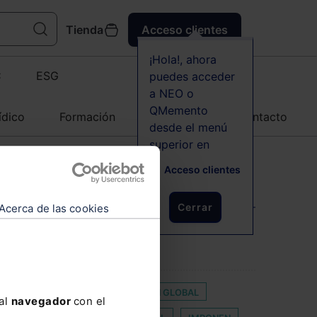
Tienda
Acceso clientes
¡Hola!, ahora
C
ESG
puedes acceder
a NEO o
QMemento
ídico
Formación
Agenda
Contacto
desde el menú
superior en
Acceso clientes
Cerrar
Acerca de las cookies
RIDAD
BSA
CERTIFICACIÓN GLOBAL
 al
navegador
con el