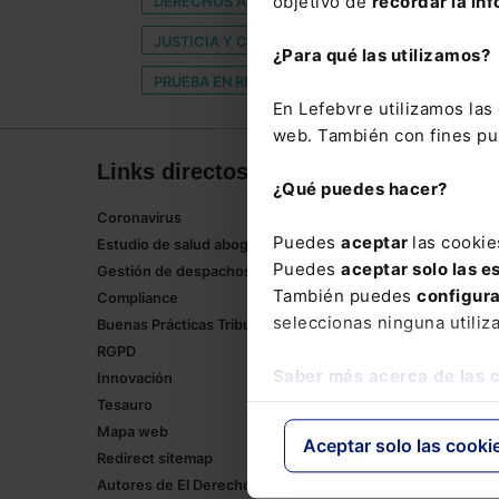
objetivo de
recordar la inf
DERECHOS ARCO
DESISITIMIENTO DE COM
JUSTICIA Y COMUNICACIÓN
LEFEBVRE-EL
¿Para qué las utilizamos?
PRUEBA EN REVISIÓN
RÉGIMEN FORAL
S
En Lefebvre utilizamos la
web. También con fines pub
Links directos
Corpor
¿Qué puedes hacer?
Coronavirus
Lefebvre
Puedes
aceptar
las cookie
Estudio de salud abogacía
Tienda onl
Puedes
aceptar solo las e
Gestión de despachos
Formación
También puedes
configur
Compliance
Empleos
seleccionas ninguna utiliz
Buenas Prácticas Tributarias
RGPD
Saber más acerca de las 
Innovación
Tesauro
Mapa web
Aceptar solo las cooki
Redirect sitemap
Autores de El Derecho