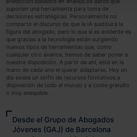
predicción basados en análisis de datos que
También puedes
configurar
las cookies y
suponen una herramienta para toma de
seleccionar solo aquellas que quieras permitir en tu
decisiones estratégicas. Personalmente no
navegador. Si no seleccionas ninguna utilizaremos
comparto el discurso de que la IA sustituirá la
las que sean indispensables para la navegación.
figura del abogado, pero lo que sí es evidente es
que gracias a la tecnología están surgiendo
Saber más acerca de las cookies
nuevos tipos de herramientas que, como
cualquier otro avance, hemos de saber poner a
nuestra disposición. A partir de ahí, está en la
mano de cada uno el querer adaptarse. Hoy en
día existe un sinfín de recursos formativos a
disposición de todo el mundo y a coste gratuito
o muy asequible.
Desde el Grupo de Abogados
Jóvenes (GAJ) de Barcelona