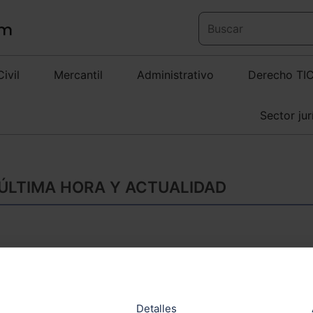
Civil
Mercantil
Administrativo
Derecho TI
Sector jur
 ÚLTIMA HORA Y ACTUALIDAD
La Comunidad de M
Centro Nacional d
Detalles
Europa Press