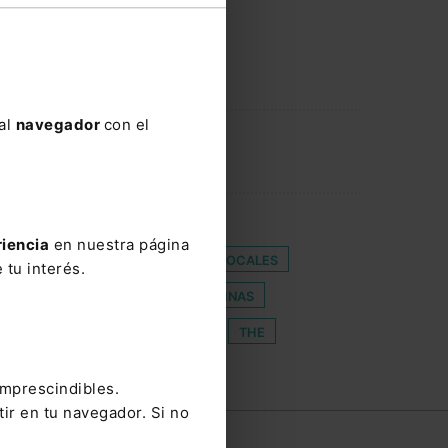
 al
navegador
con el
CONSTITUCIÓN DE GOBIERNO
riencia
en nuestra página
14
EMBARAZO
ENTIDADES LOCALES
 tu interés.
O
LUGO
MIRCOM
OFICINAS
A
SOCIETARIOS
SUSCITA
THE
imprescindibles.
tir en tu navegador. Si no