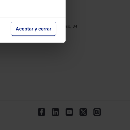
e
Contacto
Tel.: 91 210 80 00
clientes@lefebvre.es
Monasterios de Suso y Yuso, 34
Aceptar y cerrar
28049 Madrid