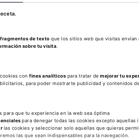
Leer artículo
receta.
fragmentos de texto
que los sitios web que visitas envían
ormación sobre tu visita
.
AR
ASISTENCIA SANITARIA
AUTORIZACIÓN JUDICIAL
BENETECH
s cookies con
fines analíticos
para tratar de
mejorar tu expe
E VIOLACION
DERECHO FISCAL
DGRN
DIRECTIVA 104/20
licitarios, para poder mostrarte publicidad y contenidos de
DA 4.0
ICA MATARÓ
INCAPACIDAD TEMPORAL DEL AUTÓNOM
TICIA
REPERCUTIDO
RESPONSABILIDAD OBJETIVA
RETIR
s para que tu experiencia en la web sea óptima
senciales
para denegar todas las cookies excepto aquellas 
ar
las cookies y seleccionar solo aquellas que quieras permi
aremos las que sean indispensables para la navegación.