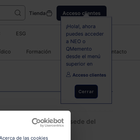
Tienda
Acceso clientes
¡Hola!, ahora
C
ESG
puedes acceder
a NEO o
QMemento
ídico
Formación
Agenda
Contacto
desde el menú
superior en
Acceso clientes
Cerrar
adrid se postula como sede del
e Ciberseguridad
Acerca de las cookies