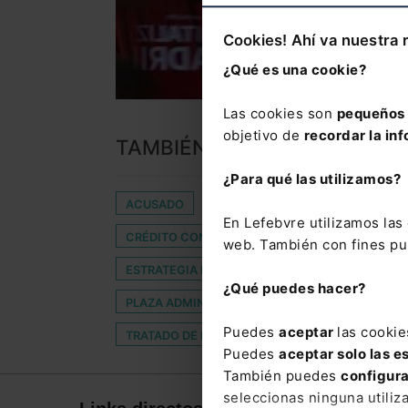
Cookies! Ahí va nuestra 
¿Qué es una cookie?
Las cookies son
pequeños 
objetivo de
recordar la inf
TAMBIÉN TE PUEDE INTERES
¿Para qué las utilizamos?
ACUSADO
ÁREAS TIC
ASIGNATURA
En Lefebvre utilizamos la
CRÉDITO CONCURSAL
CUOTA
DELITO D
web. También con fines pub
ESTRATEGIA NACIONAL DE INDUSTRIA CONECTA
¿Qué puedes hacer?
PLAZA ADMINISTRATIVA
PRESUPUESTOS JUS
Puedes
aceptar
las cookie
TRATADO DE MEDELLÍN
Puedes
aceptar solo las e
También puedes
configur
seleccionas ninguna utiliz