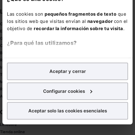
Links directos
Las cookies son
pequeños fragmentos de texto
que
los sitios web que visitas envían al
navegador
con el
Coronavirus
objetivo de
recordar la información sobre tu visita
.
Estudio de salud abogacía
Gestión de despachos
¿Para qué las utilizamos?
Compliance
Buenas Prácticas Tributarias
En Lefebvre utilizamos las cookies con
fines
RGPD
analíticos
para tratar de
mejorar tu experiencia
en
Innovación
Aceptar y cerrar
nuestra página web. También con fines publicitarios,
Tesauro
para poder mostrarte publicidad y contenidos de tu
Mapa web
interés.
Redirect sitemap
Configurar cookies
Autores de El Derecho
¿Qué puedes hacer?
Aceptar solo las cookies esenciales
Corporativo
Puedes
aceptar
las cookies para que tu experiencia
en la web sea óptima
Lefebvre
Puedes
aceptar solo las esenciales
para denegar
Tienda online