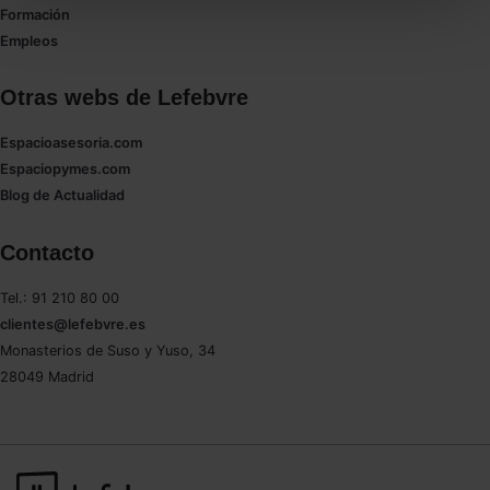
todas las cookies excepto aquellas imprescindibles.
Formación
También puedes
configurar
las cookies y
Empleos
seleccionar solo aquellas que quieras permitir en tu
navegador. Si no seleccionas ninguna utilizaremos
Otras webs de Lefebvre
las que sean indispensables para la navegación.
Espacioasesoria.com
Saber más acerca de las cookies
Espaciopymes.com
Blog de Actualidad
Contacto
Tel.: 91 210 80 00
clientes@lefebvre.es
Monasterios de Suso y Yuso, 34
28049 Madrid