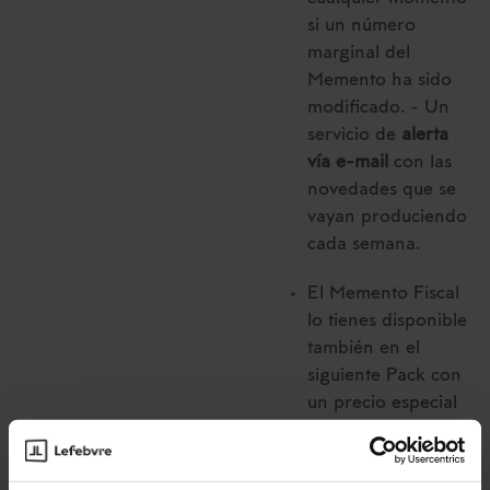
si un número
marginal del
Memento ha sido
modificado. - Un
servicio de
alerta
vía e-mail
con las
novedades que se
vayan produciendo
cada semana.
El Memento Fiscal
lo tienes disponible
también en el
siguiente Pack con
un precio especial
para que domines
todas las
modificaciones que