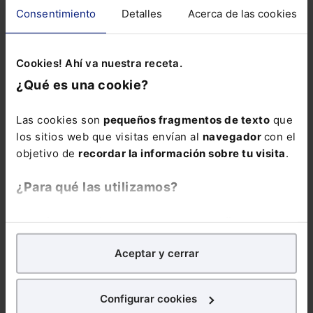
Consentimiento
Detalles
Acerca de las cookies
afectan al conjunto
de nuestro sistema
fiscal:
Pack
Cookies! Ahí va nuestra receta.
Memento Fiscal +
¿Qué es una cookie?
Memento Express
Novedades
Las cookies son
pequeños fragmentos de texto
que
Tributarias
los sitios web que visitas envían al
navegador
con el
objetivo de
recordar la información sobre tu visita
.
¿Para qué las utilizamos?
En Lefebvre utilizamos las cookies con
fines
analíticos
para tratar de
mejorar tu experiencia
en
DERECHO FISCAL
Aceptar y cerrar
nuestra página web. También con fines publicitarios,
Curso Fiscalidad de
para poder mostrarte publicidad y contenidos de tu
la empresa familiar
interés.
2026: planificación
Configurar cookies
sucesoria y