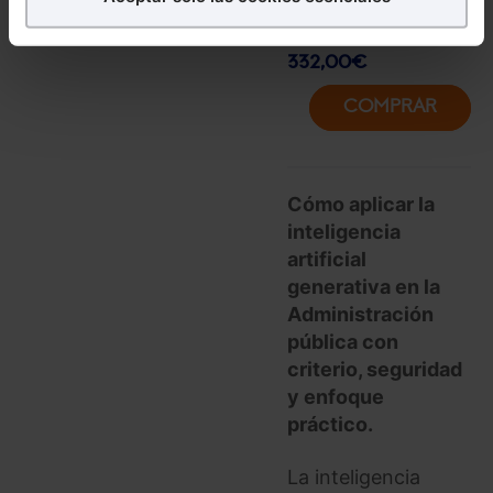
Puedes
aceptar
las cookies para que tu experiencia
415,00
€
en la web sea óptima
332,00
€
Puedes
aceptar solo las esenciales
para denegar
todas las cookies excepto aquellas imprescindibles.
COMPRAR
También puedes
configurar
las cookies y
seleccionar solo aquellas que quieras permitir en tu
navegador. Si no seleccionas ninguna utilizaremos
las que sean indispensables para la navegación.
Cómo aplicar la
inteligencia
Saber más acerca de las cookies
artificial
generativa en la
Administración
pública con
criterio, seguridad
y enfoque
práctico.
La inteligencia