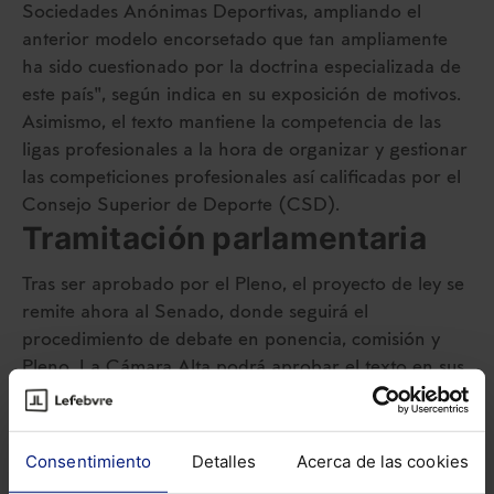
Sociedades Anónimas Deportivas, ampliando el
anterior modelo encorsetado que tan ampliamente
ha sido cuestionado por la doctrina especializada de
este país", según indica en su exposición de motivos.
Asimismo, el texto mantiene la competencia de las
ligas profesionales a la hora de organizar y gestionar
las competiciones profesionales así calificadas por el
Consejo Superior de Deporte (CSD).
Tramitación parlamentaria
Tras ser aprobado por el Pleno, el proyecto de ley se
remite ahora al Senado, donde seguirá el
procedimiento de debate en ponencia, comisión y
Pleno. La Cámara Alta podrá aprobar el texto en sus
términos, presentar enmiendas o proponer un veto.
En el caso de los dos últimos supuestos, la iniciativa
regresará al Congreso de los Diputados para la
Consentimiento
Detalles
Acerca de las cookies
celebración de un último debate antes de su