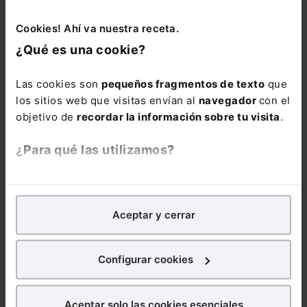
aprobación definitiva. Si no se modifica el texto que
envíe el Congreso, una vez aprobado por el Senado
Cookies! Ahí va nuestra receta.
será publicado en el Boletín Oficial del Estado para
¿Qué es una cookie?
entrar en vigor en los plazos previstos por la propia
ley.
Las cookies son
pequeños fragmentos de texto
que
los sitios web que visitas envían al
navegador
con el
objetivo de
recordar la información sobre tu visita
.
¿Para qué las utilizamos?
DERECHO
ADMINISTRATIVO
En Lefebvre utilizamos las cookies con
fines
DERECHO IA
analíticos
para tratar de
mejorar tu experiencia
en
Curso La IA
Aceptar y cerrar
nuestra página web. También con fines publicitarios,
generativa en la
para poder mostrarte publicidad y contenidos de tu
administración
interés.
pública.
Configurar cookies
Herramientas,
casos y límites (4
¿Qué puedes hacer?
sesiones webinar)
Aceptar solo las cookies esenciales