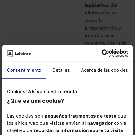
legislativas del
último año
, así
como la
jurisprudencia y
doctrina más
relevante con más
de 37.500 citas.
La suscripción al
Consentimiento
Detalles
Acerca de las cookies
Memento Social
incluye: . El
servicio “
Extras
Cookies! Ahí va nuestra receta.
Mementos
” con el
¿Qué es una cookie?
que puedes
consultar en
Las cookies son
pequeños fragmentos de texto
que
cualquier momento
los sitios web que visitas envían al
navegador
con el
si un número
objetivo de
recordar la información sobre tu visita
.
marginal del