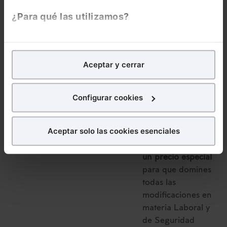
Memento ha sido
¿Para qué las utilizamos?
modificado. . Un
servicio de
alerta
En Lefebvre utilizamos las cookies con
fines
vía e-mail
con las
analíticos
para tratar de
mejorar tu experiencia
en
novedades que se
Aceptar y cerrar
nuestra página web. También con fines publicitarios,
vayan produciendo
para poder mostrarte publicidad y contenidos de tu
cada semana.
interés.
Configurar cookies
El Memento Social
¿Qué puedes hacer?
lo tienes disponible
Aceptar solo las cookies esenciales
también en el
Puedes
aceptar
las cookies para que tu experiencia
siguiente
Pack con
en la web sea óptima
un precio especial
Puedes
aceptar solo las esenciales
para denegar
para que domines
todas las cookies excepto aquellas imprescindibles.
todas las
También puedes
configurar
las cookies y
modificaciones en
seleccionar solo aquellas que quieras permitir en tu
materia Laboral y
navegador. Si no seleccionas ninguna utilizaremos
de Seguridad
las que sean indispensables para la navegación.