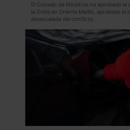
El Consejo de Ministros ha aprobado el 
la Crisis en Oriente Medio, aprobado el
desescalada del conflicto.