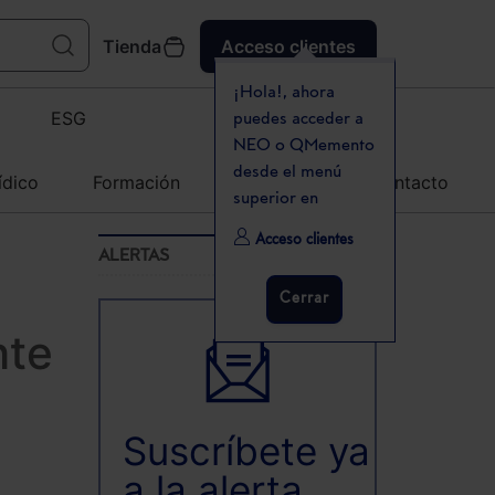
Tienda
Acceso clientes
¡Hola!, ahora
ESG
puedes acceder a
NEO o QMemento
desde el menú
ídico
Formación
Agenda
Contacto
superior en
Acceso clientes
ALERTAS
Cerrar
nte
Suscríbete ya
a la alerta