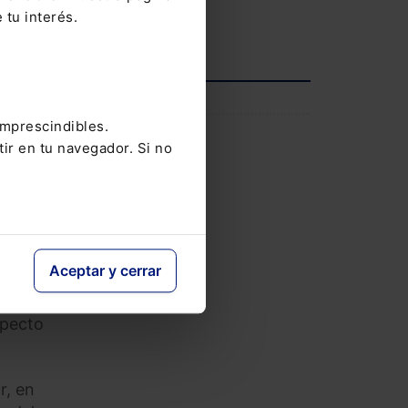
 tu interés.
Ver agenda completa
el
INFORMACIÓN
imprescindibles.
Saber más
tir en tu navegador. Si no
endo
sas
Aceptar y cerrar
os de
en
specto
r, en