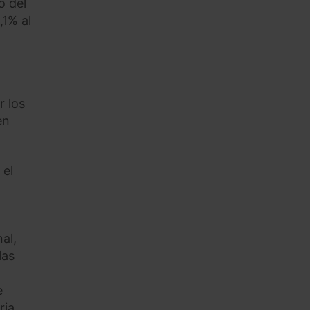
o del
,1% al
r los
en
 el
al,
las
e
ia.