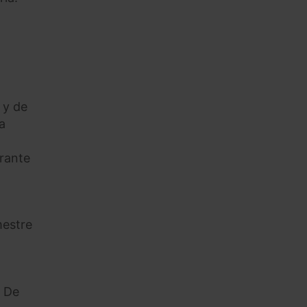
 y de
a
urante
mestre
. De