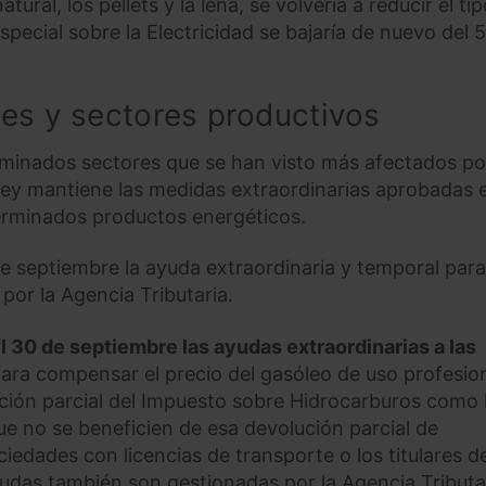
atural, los pellets y la leña, se volvería a reducir el tip
special sobre la Electricidad se bajaría de nuevo del 5
es y sectores productivos
minados sectores que se han visto más afectados po
-ley mantiene las medidas extraordinarias aprobadas 
erminados productos energéticos.
de septiembre la ayuda extraordinaria y temporal para
por la Agencia Tributaria.
l 30 de septiembre las ayudas extraordinarias a las
ara compensar el precio del gasóleo de uso profesion
ución parcial del Impuesto sobre Hidrocarburos como 
e no se beneficien de esa devolución parcial de
edades con licencias de transporte o los titulares d
udas también son gestionadas por la Agencia Tributar