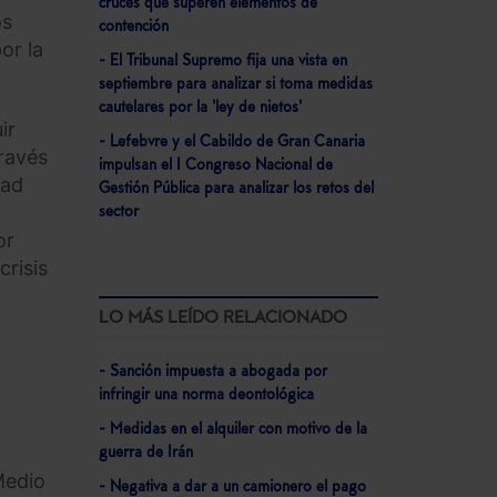
cruces que superen elementos de
os
contención
or la
- El Tribunal Supremo fija una vista en
septiembre para analizar si toma medidas
cautelares por la 'ley de nietos'
ir
- Lefebvre y el Cabildo de Gran Canaria
través
impulsan el I Congreso Nacional de
dad
Gestión Pública para analizar los retos del
sector
or
crisis
LO MÁS LEÍDO RELACIONADO
- Sanción impuesta a abogada por
infringir una norma deontológica
- Medidas en el alquiler con motivo de la
guerra de Irán
Medio
- Negativa a dar a un camionero el pago