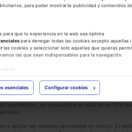
stablecidos, algo que se le ha comunicado al órgano
licitarios, para poder mostrarte publicidad y contenidos de
el Impuesto Especial en función d
s para que tu experiencia en la web sea óptima
senciales
para denegar todas las cookies excepto aquellas 
ontempla la aplicación de otras dos medidas para el
ar
las cookies y seleccionar solo aquellas que quieras permi
 de los
precios de la electricidad y el gas
, estableci
aremos las que sean indispensables para la navegación.
 reactivar medidas si la coyuntura así lo exigiera. E
ial sobre la Electricidad como al IVA de productos
cookies
es esenciales
Configurar cookies
aría en agosto y septiembre y únicamente si los preci
s correspondiente al mes de junio (medida aplicable 
es de septiembre), se encareciera en más de un 15% re
anterior.
ían a aplicar las medidas aprobadas en marzo. Es deci