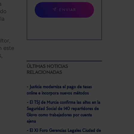
a
ado
ENVIAR
la
ltor,
n este
s,
ÚLTIMAS NOTICIAS
RELACIONADAS
- Justicia moderniza el pago de tasas
online e incorpora nuevos métodos
- El TSJ de Murcia confirma las altas en la
Seguridad Social de 140 repartidores de
Glovo como trabajadores por cuenta
ajena
- El XI Foro Gerencias Legales Ciudad de