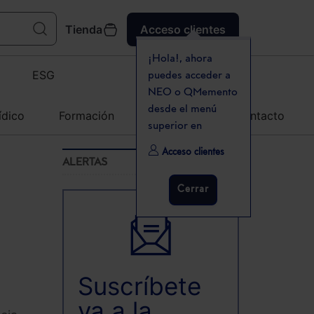
Tienda
Acceso clientes
¡Hola!, ahora
ESG
puedes acceder a
NEO o QMemento
desde el menú
ídico
Formación
Agenda
Contacto
superior en
Acceso clientes
ALERTAS
Cerrar
Suscríbete
ya a la