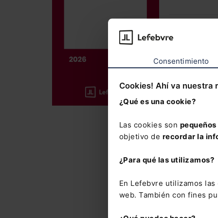
La obra me
laboral y 
Consentimiento
Incluye el
año
, así 
Cookies! Ahí va nuestra 
37.500 cit
¿Qué es una cookie?
La suscrip
con el que
Las cookies son
pequeños 
del Mement
objetivo de
recordar la inf
novedades
¿Para qué las utilizamos?
El Memento
precio esp
En Lefebvre utilizamos la
Laboral y 
web. También con fines pub
Novedades