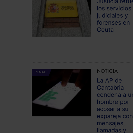
Justicia refu
los servicios
judiciales y
forenses en
Ceuta
NOTICIA
PENAL
La AP de
Cantabria
condena a u
hombre por
acosar a su
expareja co
mensajes,
llamadas y