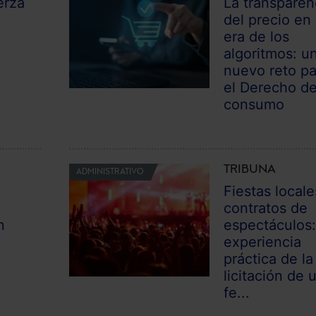
erza
La transparen
del precio en 
era de los
algoritmos: u
nuevo reto pa
el Derecho d
consumo
TRIBUNA
ADMINISTRATIVO
Fiestas locale
contratos de
n
espectáculos
experiencia
práctica de la
n
licitación de 
fe...