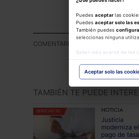
¿Qué puedes hacer?
Puedes
aceptar
las cookie
Puedes
aceptar solo las e
También puedes
configur
seleccionas ninguna utiliz
COMENTARIOS
Saber más acerca de las 
Aceptar solo las cooki
TAMBIÉN TE PUEDE INTER
NOTICIA
DERECHO TIC
Justicia
moderniza e
pago de tas