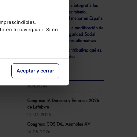
- Lefebvre detalla en una infografía los
nuevos permisos por nacimiento,
adopción y cuidado del menor en España
imprescindibles.
- El Congreso aprueba la modificación de
tir en tu navegador. Si no
la Ley General de la Seguridad Social
relativa a las mutualidades alternativas
- Jubilación ordinaria contributiva: qué es,
requisitos, cuantía y límites
Aceptar y cerrar
AGENDA
Congreso IA Derecho y Empresa 2026
de Lefebvre
10-06-2026
Congreso COSITAL. Asamblea XV
14-05-2026