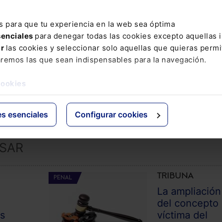
s para que tu experiencia en la web sea óptima
senciales
para denegar todas las cookies excepto aquellas 
ar
las cookies y seleccionar solo aquellas que quieras permi
aremos las que sean indispensables para la navegación.
COMENTAR
cookies
es esenciales
Configurar cookies
ESAR
TRIBUNA
PENAL
La ampliación
l
del concepto
as
víctima del