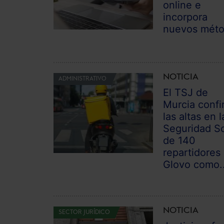
online e
incorpora
nuevos mét
NOTICIA
ADMINISTRATIVO
El TSJ de
Murcia confi
las altas en l
Seguridad So
de 140
repartidores
Glovo como..
NOTICIA
SECTOR JURÍDICO