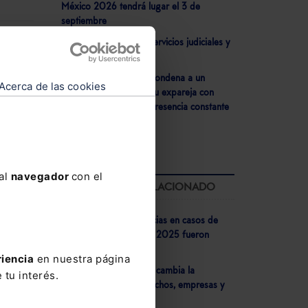
México 2026 tendrá lugar el 3 de
septiembre
- Justicia refuerza los servicios judiciales y
forenses en Ceuta
- La AP de Cantabria condena a un
Acerca de las cookies
ltimo
hombre por acosar a su expareja con
mensajes, llamadas y presencia constante
en su domicilio
tos
”
ginal
 al
navegador
con el
LO MÁS LEÍDO RELACIONADO
 las
- El 73% de las sentencias en casos de
corrupción dictadas en 2025 fueron
con un
condenatorias
riencia
en nuestra página
- Veri*Factu 2026: Así cambia la
press
 tu interés.
facturación para despachos, empresas y
negocios autónomos