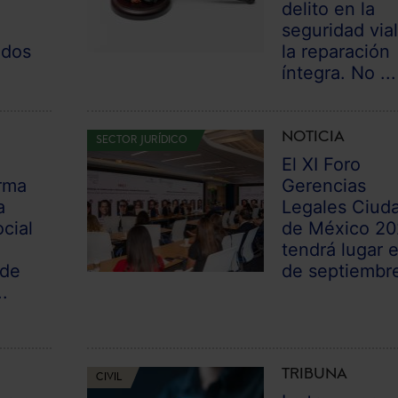
delito en la
seguridad vial
odos
la reparación
íntegra. No ...
NOTICIA
SECTOR JURÍDICO
El XI Foro
rma
Gerencias
a
Legales Ciud
cial
de México 2
tendrá lugar e
 de
de septiembr
.
TRIBUNA
CIVIL