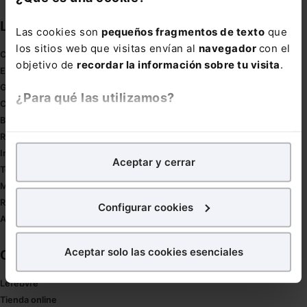
Links directos
Las cookies son
pequeños fragmentos de texto
que
los sitios web que visitas envían al
navegador
con el
Coronavirus
objetivo de
recordar la información sobre tu visita
.
Estudio de salud abogacía
Gestión de despachos
¿Para qué las utilizamos?
Compliance
Buenas Prácticas Tributarias
En Lefebvre utilizamos las cookies con
fines
RGPD
analíticos
para tratar de
mejorar tu experiencia
en
Innovación
Aceptar y cerrar
nuestra página web. También con fines publicitarios,
Tesauro
para poder mostrarte publicidad y contenidos de tu
Mapa web
interés.
Redirect sitemap
Configurar cookies
Autores de El Derecho
¿Qué puedes hacer?
Aceptar solo las cookies esenciales
Corporativo
Puedes
aceptar
las cookies para que tu experiencia
en la web sea óptima
Lefebvre
Puedes
aceptar solo las esenciales
para denegar
Tienda online