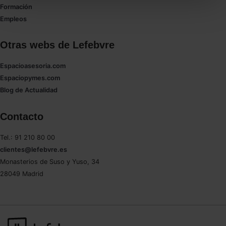
todas las cookies excepto aquellas imprescindibles.
Formación
También puedes
configurar
las cookies y
Empleos
seleccionar solo aquellas que quieras permitir en tu
navegador. Si no seleccionas ninguna utilizaremos
Otras webs de Lefebvre
las que sean indispensables para la navegación.
Espacioasesoria.com
Saber más acerca de las cookies
Espaciopymes.com
Blog de Actualidad
Contacto
Tel.: 91 210 80 00
clientes@lefebvre.es
Monasterios de Suso y Yuso, 34
28049 Madrid