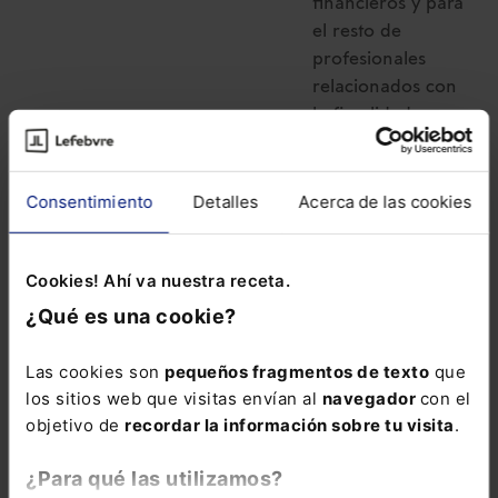
financieros y para
el resto de
profesionales
relacionados con
la fiscalidad.
La suscripción al
Memento Fiscal
Consentimiento
Detalles
Acerca de las cookies
incluye: - El
servicio “
Extras
Mementos
” con el
Cookies! Ahí va nuestra receta.
que puedes
¿Qué es una cookie?
consultar en
cualquier momento
Las cookies son
pequeños fragmentos de texto
que
si un número
los sitios web que visitas envían al
navegador
con el
marginal del
objetivo de
recordar la información sobre tu visita
.
Memento ha sido
modificado. - Un
¿Para qué las utilizamos?