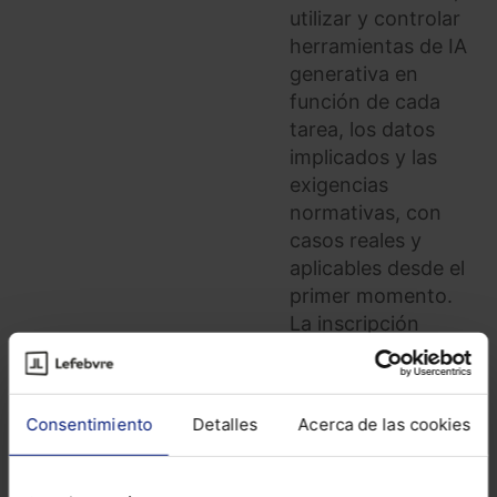
utilizar y controlar
herramientas de IA
generativa en
función de cada
tarea, los datos
implicados y las
exigencias
normativas, con
casos reales y
aplicables desde el
primer momento.
La inscripción
incluye la
Guía
rápida: IA
generativa para la
Consentimiento
Detalles
Acerca de las cookies
Administración
Pública
en formato
electrónico durante