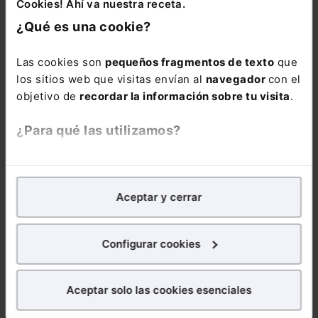
Cookies! Ahí va nuestra receta.
6 meses.
¿Qué es una cookie?
Las cookies son
pequeños fragmentos de texto
que
los sitios web que visitas envían al
navegador
con el
objetivo de
recordar la información sobre tu visita
.
COMENTARIOS
¿Para qué las utilizamos?
COMENTAR
En Lefebvre utilizamos las cookies con
fines
analíticos
para tratar de
mejorar tu experiencia
en
Aceptar y cerrar
nuestra página web. También con fines publicitarios,
para poder mostrarte publicidad y contenidos de tu
interés.
Configurar cookies
ALERTAS
¿Qué puedes hacer?
Aceptar solo las cookies esenciales
Puedes
aceptar
las cookies para que tu experiencia