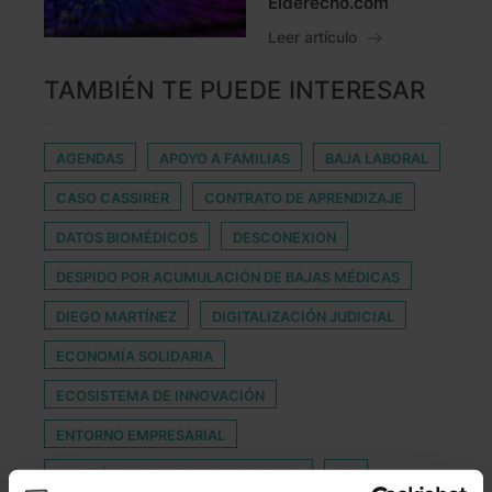
Elderecho.com
Leer artículo
TAMBIÉN TE PUEDE INTERESAR
AGENDAS
APOYO A FAMILIAS
BAJA LABORAL
CASO CASSIRER
CONTRATO DE APRENDIZAJE
DATOS BIOMÉDICOS
DESCONEXION
DESPIDO POR ACUMULACIÓN DE BAJAS MÉDICAS
DIEGO MARTÍNEZ
DIGITALIZACIÓN JUDICIAL
ECONOMÍA SOLIDARIA
ECOSISTEMA DE INNOVACIÓN
ENTORNO EMPRESARIAL
GESTIÓN COLECTIVA OBLIGATORIA
HP