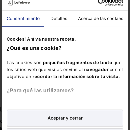
ICA CORUÑA
ICIO
IMÁGENES PERSONALES
INFORMACIÓN JURÍDICA
Consentimiento
Detalles
Acerca de las cookies
JUNTA ELECTORAL CENTRAL
LEY EUROPEA DE IA
MOROSOS
NACION
PEONADA
Cookies! Ahí va nuestra receta.
¿Qué es una cookie?
POLÍTICA FISCAL
PRECISIONES
PUEDEN
REFLEXION
SECRETARIOS JUDICIALES
Las cookies son
pequeños fragmentos de texto
que
SIMPLIFICADO
los sitios web que visitas envían al
navegador
con el
objetivo de
recordar la información sobre tu visita
.
¿Para qué las utilizamos?
En Lefebvre utilizamos las cookies con
fines
Links directos
analíticos
para tratar de
mejorar tu experiencia
en
Aceptar y cerrar
nuestra página web. También con fines publicitarios,
Coronavirus
para poder mostrarte publicidad y contenidos de tu
Estudio de salud abogacía