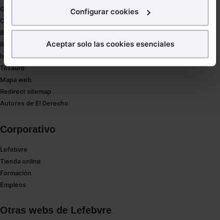
interés.
Gestión de despachos
Configurar cookies
Compliance
¿Qué puedes hacer?
Buenas Prácticas Tributarias
Aceptar solo las cookies esenciales
RGPD
Puedes
aceptar
las cookies para que tu experiencia
Innovación
en la web sea óptima
Tesauro
Puedes
aceptar solo las esenciales
para denegar
Mapa web
todas las cookies excepto aquellas imprescindibles.
Redirect sitemap
También puedes
configurar
las cookies y
Autores de El Derecho
seleccionar solo aquellas que quieras permitir en tu
navegador. Si no seleccionas ninguna utilizaremos
Corporativo
las que sean indispensables para la navegación.
Lefebvre
Saber más acerca de las cookies
Tienda online
Formación
Empleos
Otras webs de Lefebvre