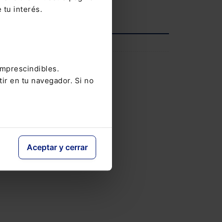
iar
 tu interés.
Ver agenda completa
ándose
ión
INFORMACIÓN
o del
Saber más
imprescindibles.
tir en tu navegador. Si no
es se
bería
Aceptar y cerrar