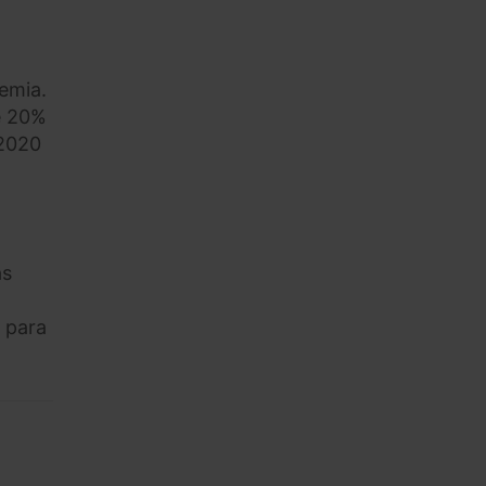
emia.
te 20%
 2020
as
l para