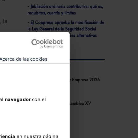
- Jubilación ordinaria contributiva: qué es,
requisitos, cuantía y límites
 la
- El Congreso aprueba la modificación de
la Ley General de la Seguridad Social
s sus
relativa a las mutualidades alternativas
Acerca de las cookies
AGENDA
el año
 un
Congreso IA Derecho y Empresa 2026
de Lefebvre
nes.
10-06-2026
l del
 al
navegador
con el
Congreso COSITAL. Asamblea XV
14-05-2026
nes
V Congreso AECEM
12-05-2026
riencia
en nuestra página