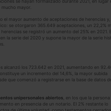
aciones se hayan formalizado durante 2021, en lugar 
d mucho mayor.
do el mayor aumento de aceptaciones de herencias y,
rico: se otorgaron 365.649 aceptaciones, un 22,2% 
e herencias se registró un aumento del 25% en 2021. 
n la serie del 2020 y supone la mayor de la serie his
es.
tos alcanzó los 723.642 en 2021, aumentando en 92.
constituye un incremento del 14,6%, la mayor subida
esde que comenzó a registrarse en la base de datos d
entos unipersonales abiertos
, en los que la persona
amento en presencia de un notario. El 2% restante lo
ctos de última voluntad, como testamentos cerrados