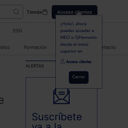
Tienda
Acceso clientes
¡Hola!, ahora
ESG
puedes acceder a
NEO o QMemento
desde el menú
ídico
Formación
Agenda
Contacto
superior en
Acceso clientes
ALERTAS
Cerrar
e
Suscríbete
ya a la