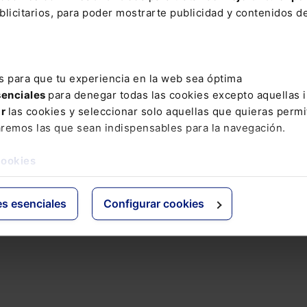
ción durante el segundo semestre del año, al promed
licitarios, para poder mostrarte publicidad y contenidos de
. En cambio, la vivienda unifamiliar se disparó, anot
nual en la segunda mitad del año. La positiva evoluc
amiliar a no dejarse por el camino un gran número de
censo del 3,1%, mucho más moderado que el retroces
s para que tu experiencia en la web sea óptima
 tipo piso.
senciales
para denegar todas las cookies excepto aquellas 
ar
las cookies y seleccionar solo aquellas que quieras permi
 la vivienda unifamiliar cifraron aumentos similares
aremos las que sean indispensables para la navegación.
 que el cambio en las preferencias de los consumidor
efecto pasajero, el incremento de la vivienda piso de
cookies
de la vivienda unifamiliar, lo que no se produjo.
es esenciales
Configurar cookies