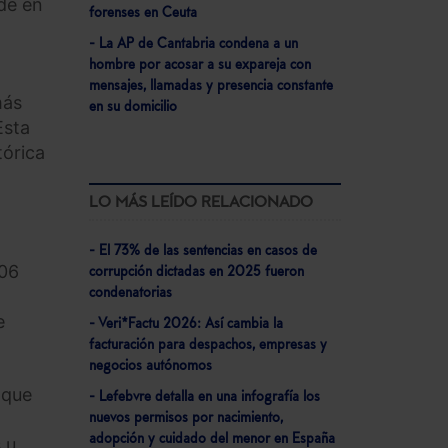
de en
forenses en Ceuta
- La AP de Cantabria condena a un
hombre por acosar a su expareja con
mensajes, llamadas y presencia constante
más
en su domicilio
Esta
tórica
LO MÁS LEÍDO RELACIONADO
- El 73% de las sentencias en casos de
406
corrupción dictadas en 2025 fueron
condenatorias
e
- Veri*Factu 2026: Así cambia la
facturación para despachos, empresas y
negocios autónomos
 que
- Lefebvre detalla en una infografía los
nuevos permisos por nacimiento,
adopción y cuidado del menor en España
 u