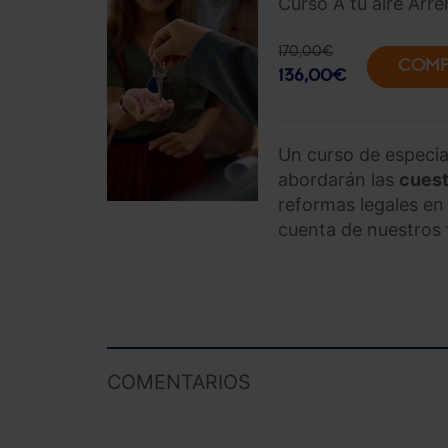
Curso A tu aire Arr
170,00
€
COMP
136,00
€
Un curso de especia
abordarán las
cuest
reformas legales en
cuenta de nuestros 
COMENTARIOS