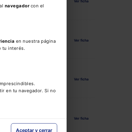
Ver ficha
 al
navegador
con el
Ver ficha
riencia
en nuestra página
 tu interés.
nce en ECIJA Barcelona
Ver ficha
imprescindibles.
tir en tu navegador. Si no
Ver ficha
Aceptar y cerrar