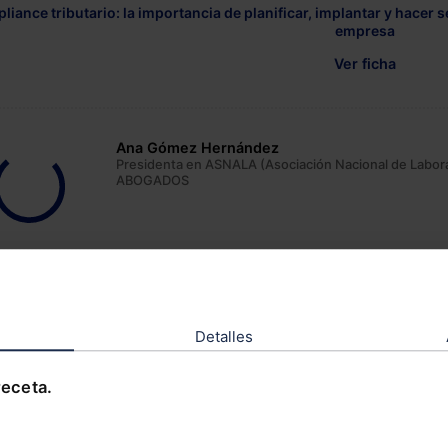
liance tributario: la importancia de planificar, implantar y hacer
empresa
Ver ficha
Ana Gómez Hernández
Presidenta en ASNALA (Asociación Nacional de Labor
ABOGADOS
Ana María Delgado González
Abogada en AYRA Legal
Detalles
receta.
Francisco Javier Martín del Corral
Secretario de Administración Local