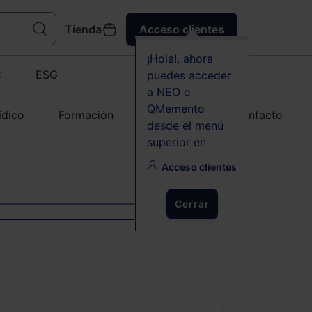
Tienda
Acceso clientes
¡Hola!, ahora
C
ESG
puedes acceder
a NEO o
QMemento
ídico
Formación
Agenda
Contacto
desde el menú
superior en
Acceso clientes
Cerrar