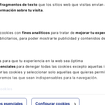
fragmentos de texto
que los sitios web que visitas envían
ormación sobre tu visita
.
Ignacio Echazarra Cubillo
Asociado Imobiliario en Araoz & Rueda Abogados
s cookies con
fines analíticos
para tratar de
mejorar tu expe
licitarios, para poder mostrarte publicidad y contenidos de
Jacopo Cortinovis
Abogado y Manager del Área de Privacidad y Complia
s para que tu experiencia en la web sea óptima
senciales
para denegar todas las cookies excepto aquellas 
ar
las cookies y seleccionar solo aquellas que quieras permi
aremos las que sean indispensables para la navegación.
José Miguel Blasco Hernando
cookies
Socio de NET CRAMAN Abogados
es esenciales
Configurar cookies