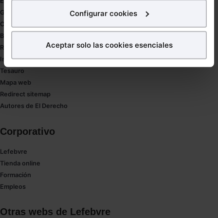
Estudio de salud abogacía
interés.
Configurar cookies
Gestión de despachos
Compliance
¿Qué puedes hacer?
Buenas Prácticas Tributarias
Aceptar solo las cookies esenciales
RGPD
Puedes
aceptar
las cookies para que tu experiencia
Innovación
en la web sea óptima
Tesauro
Puedes
aceptar solo las esenciales
para denegar
Mapa web
todas las cookies excepto aquellas imprescindibles.
Redirect sitemap
También puedes
configurar
las cookies y
Autores de El Derecho
seleccionar solo aquellas que quieras permitir en tu
navegador. Si no seleccionas ninguna utilizaremos
Corporativo
las que sean indispensables para la navegación.
Lefebvre
Saber más acerca de las cookies
Tienda online
Formación
Empleos
Otras webs de Lefebvre