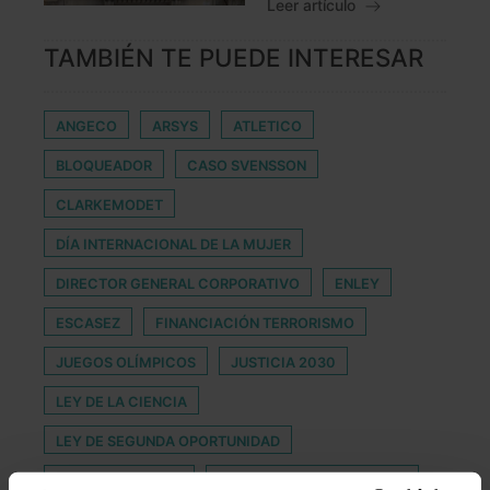
Leer artículo
TAMBIÉN TE PUEDE INTERESAR
ANGECO
ARSYS
ATLETICO
BLOQUEADOR
CASO SVENSSON
CLARKEMODET
DÍA INTERNACIONAL DE LA MUJER
DIRECTOR GENERAL CORPORATIVO
ENLEY
ESCASEZ
FINANCIACIÓN TERRORISMO
JUEGOS OLÍMPICOS
JUSTICIA 2030
LEY DE LA CIENCIA
LEY DE SEGUNDA OPORTUNIDAD
MEMENTO FISCAL
MENORES DESAPARECIDOS