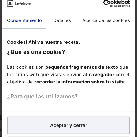
PIONERA
PLACA SOLAR
PROHIBICIÓN DE DESPIDO
PROMOCIÓN INTERNA
Consentimiento
Detalles
Acerca de las cookies
SINDICATOS DE JUSTICIA
Cookies! Ahí va nuestra receta.
SISTEMA INFORMATICO
SOTO
¿Qué es una cookie?
SUSANA GONZÁLEZ
TAFUR
TASA AMAZON
VENCIMIENTO ANTICIPADO
WP ENGINE
Las cookies son
pequeños fragmentos de texto
que
los sitios web que visitas envían al
navegador
con el
ZOIDO
objetivo de
recordar la información sobre tu visita
.
¿Para qué las utilizamos?
En Lefebvre utilizamos las cookies con
fines
Links directos
analíticos
para tratar de
mejorar tu experiencia
en
Aceptar y cerrar
nuestra página web. También con fines publicitarios,
Coronavirus
para poder mostrarte publicidad y contenidos de tu