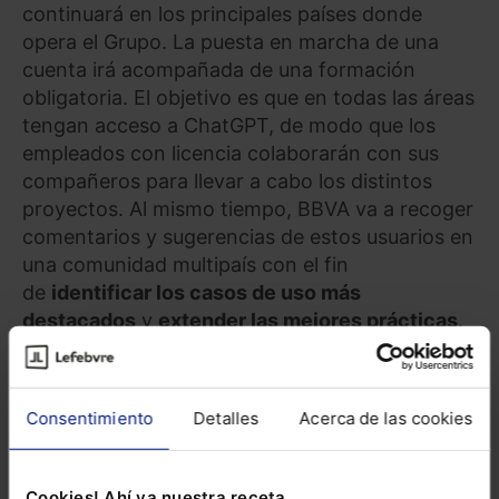
continuará en los principales países donde
opera el Grupo. La puesta en marcha de una
cuenta irá acompañada de una formación
obligatoria. El objetivo es que en todas las áreas
tengan acceso a ChatGPT, de modo que los
empleados con licencia colaborarán con sus
compañeros para llevar a cabo los distintos
proyectos. Al mismo tiempo, BBVA va a recoger
comentarios y sugerencias de estos usuarios en
una comunidad multipaís con el fin
de
identificar los casos de uso más
destacados
y
extender las mejores prácticas
.
“Estamos planteando esta primera incursión en
el uso de ChatGPT Enterprise como un análisis
Consentimiento
Detalles
Acerca de las cookies
para validar en qué medida estas herramientas
pueden realmente impulsar nuestra
productividad, transformando la forma con la
Cookies! Ahí va nuestra receta.