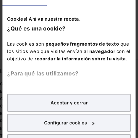
TRABAJADOR DESPLAZADO
Cookies! Ahí va nuestra receta.
XXVI JORNADAS DE LOS SERVICIOS DE ORIENTACIÓN
¿Qué es una cookie?
JURÍDICA PENITENCIARIA
Las cookies son
pequeños fragmentos de texto
que
los sitios web que visitas envían al
navegador
con el
objetivo de
recordar la información sobre tu visita
.
Links directos
¿Para qué las utilizamos?
Coronavirus
En Lefebvre utilizamos las cookies con
fines
Estudio de salud abogacía
analíticos
para tratar de
mejorar tu experiencia
en
Gestión de despachos
Aceptar y cerrar
nuestra página web. También con fines publicitarios,
Compliance
para poder mostrarte publicidad y contenidos de tu
Buenas Prácticas Tributarias
interés.
RGPD
Configurar cookies
Innovación
¿Qué puedes hacer?
Tesauro