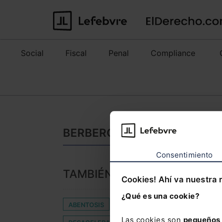
Social
Fiscal
Penal
Compliance
BERBEROFF: NOTICIAS DE Ú
Consentimiento
TAMBIÉN TE PUEDE INTERES
Cookies! Ahí va nuestra 
¿Qué es una cookie?
ABENTOSIS
ANTICORRUPCIÓN
CÁRTEL
Las cookies son
pequeños 