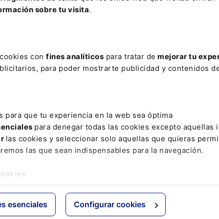
CTORES
FLEXIBILIDAD
HIDROCARBUROS
IGUALDAD ANTE 
ormación sobre tu visita
.
TICO
LEY DE LIBERTADES SEXUALES
MEDIDAS EXTRAORDINARI
ÉNERO
PATERMIDAD
PIPER
PREMIOS DATATHON 2024
URA
UNIÓN PROFESIONAL
s cookies con
fines analíticos
para tratar de
mejorar tu expe
licitarios, para poder mostrarte publicidad y contenidos de
ativo
Otras webs de Lefebvr
Espacioasesoria.com
s para que tu experiencia en la web sea óptima
ine
Espaciopymes.com
senciales
para denegar todas las cookies excepto aquellas 
Blog de Actualidad
ar
las cookies y seleccionar solo aquellas que quieras permi
aremos las que sean indispensables para la navegación.
cookies
es esenciales
Configurar cookies