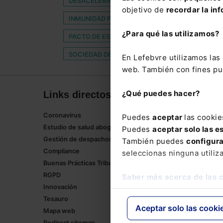
DESACELERACIÓN ECONÓMICA
DTS
FA
objetivo de
recordar la inf
INMUNIDAD PARLAMENTARIA
JUICIO MEDIÁ
¿Para qué las utilizamos?
PACTO DE ESTADO CONTRA AL VIOLENCIA DE G
SOCIEDAD DE LA INFORMACIÓN
TEMPERAT
En Lefebvre utilizamos la
web. También con fines pub
¿Qué puedes hacer?
Links directos
Corpor
Coronavirus
Lefebvre
Puedes
aceptar
las cookie
Estudio de salud abogacía
Tienda onl
Puedes
aceptar solo las e
Gestión de despachos
Formación
También puedes
configur
Compliance
Empleos
seleccionas ninguna utiliz
Buenas Prácticas Tributarias
RGPD
Saber más acerca de las 
Innovación
Tesauro
Aceptar solo las cooki
Mapa web
Redirect sitemap