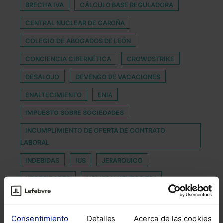
BRECHA IVA
CÁLCULO BASE REGULADORA
CENTRAL NUCLEAR DE GAROÑA
COLEGIO DE ABOGADOS DE LEÓN
CONCIENCIA CIBERNÉTICA
CROWDSTRIKE
DESALOJO
DEVENGO DE VACACIONES
ENALTECIMIENTO
ENIA
IMPUESTO SOBRE SOCIEDADES
INCUMPLIMIENTO DE OFERTA DE CONTRATO
LABORAL
INDEBIDAS
IUS
JERARQUICO
NECESIDADES
NOMBRAMIENTOS TSJ
OFICINA PATENTES Y MARCAS
PLAN ANUAL NORMATIVO DE 2021
Consentimiento
Detalles
Acerca de las cookies