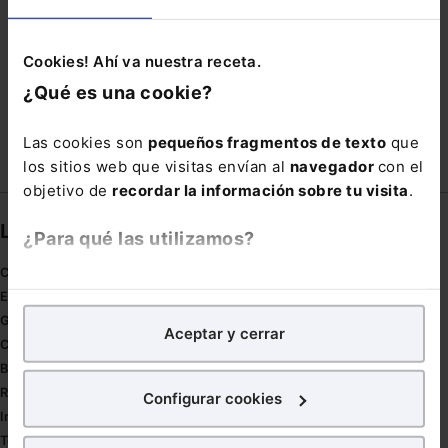
PRESCRIPCIÓN PENAL
PRODUCTIVIDAD
QUINQUENIOS
SAFER INTERNET DAY
Cookies! Ahí va nuestra receta.
¿Qué es una cookie?
TARJETA REVOLVING
Las cookies son
pequeños fragmentos de texto
que
los sitios web que visitas envían al
navegador
con el
objetivo de
recordar la información sobre tu visita
.
Links directos
¿Para qué las utilizamos?
Coronavirus
En Lefebvre utilizamos las cookies con
fines
Estudio de salud abogacía
analíticos
para tratar de
mejorar tu experiencia
en
Gestión de despachos
Aceptar y cerrar
nuestra página web. También con fines publicitarios,
Compliance
para poder mostrarte publicidad y contenidos de tu
Buenas Prácticas Tributarias
interés.
RGPD
Configurar cookies
Innovación
¿Qué puedes hacer?
Tesauro