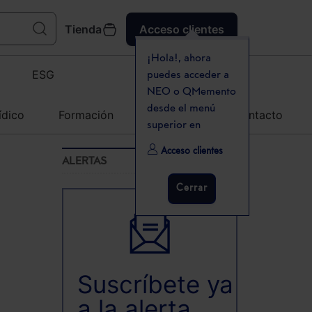
Tienda
Acceso clientes
¡Hola!, ahora
ESG
puedes acceder a
NEO o QMemento
desde el menú
ídico
Formación
Agenda
Contacto
superior en
Acceso clientes
ALERTAS
Cerrar
Suscríbete ya
a la alerta