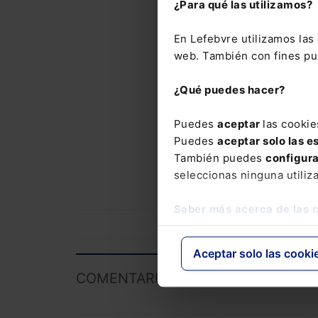
¿Para qué las utilizamos?
La inteligencia arti
En Lefebvre utilizamos la
pública, pero no to
web. También con fines pub
utilizarse sin crite
jurídicos o problem
¿Qué puedes hacer?
aprenderás, de forma
herramientas de IA 
Puedes
aceptar
las cookie
y las exigencias nor
Puedes
aceptar solo las e
momento.
La inscri
También puedes
configur
Administración Púb
seleccionas ninguna utiliz
Saber más acerca de las 
Aceptar solo las cooki
COMENTARIOS