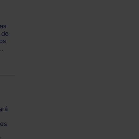
las
 de
os
..
ará
tes
r
 ...