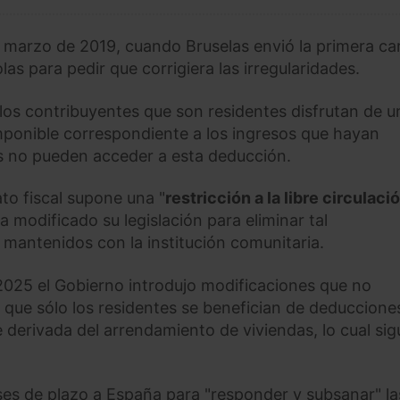
 marzo de 2019, cuando Bruselas envió la primera ca
s para pedir que corrigiera las irregularidades.
 los contribuyentes que son residentes disfrutan de u
mponible correspondiente a los ingresos que hayan
es no pueden acceder a esta deducción.
ato fiscal supone una "
restricción a la libre circulaci
 modificado su legislación para eliminar tal
 mantenidos con la institución comunitaria.
025 el Gobierno introdujo modificaciones que no
n que sólo los residentes se benefician de deduccione
e derivada del arrendamiento de viviendas, lo cual sig
ses de plazo a España para "responder y subsanar" la