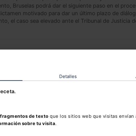
ento, Bruselas podrá dar el siguiente paso en el proc
dictamen motivado para dar un último plazo de diálo
nto, el caso sea elevado ante el Tribunal de Justicia d
VO
DERECHO IA
iva en la administración pública. Herramientas, casos
Detalles
webinar)
receta.
PRAR
fragmentos de texto
que los sitios web que visitas envían
ormación sobre tu visita
.
ligencia artificial generativa en la Administración p
idad y enfoque práctico.