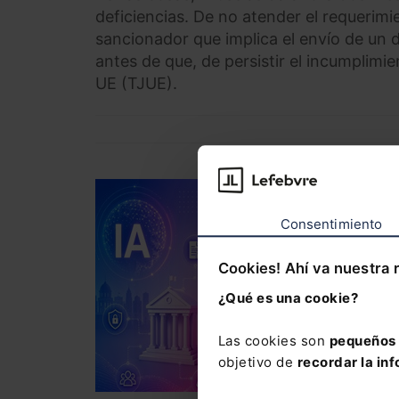
deficiencias. De no atender el requerimi
sancionador que implica el envío de un 
antes de que, de persistir el incumplimie
UE (TJUE).
DERECHO ADMINISTRATI
Curso La IA generat
Consentimiento
límites (4 sesiones 
Cookies! Ahí va nuestra 
415,00
€
COM
¿Qué es una cookie?
332,00
€
Las cookies son
pequeños 
objetivo de
recordar la inf
Cómo aplicar la inte
con criterio, segur