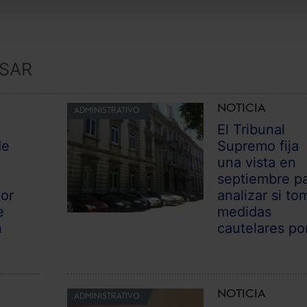
ESAR
NOTICIA
ADMINISTRATIVO
El Tribunal
de
Supremo fija
una vista en
septiembre p
por
analizar si to
e
medidas
n
cautelares por
NOTICIA
ADMINISTRATIVO