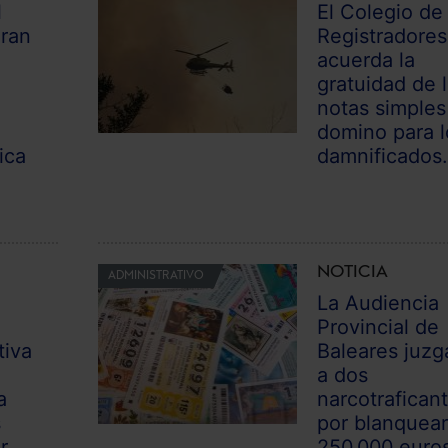
l
El Colegio de
Gran
Registradores
acuerda la
gratuidad de 
notas simples
domino para l
ica
damnificados.
NOTICIA
ADMINISTRATIVO
La Audiencia
Provincial de
tiva
Baleares juzg
a dos
a
narcotrafican
s
por blanquea
...
250.000 euros