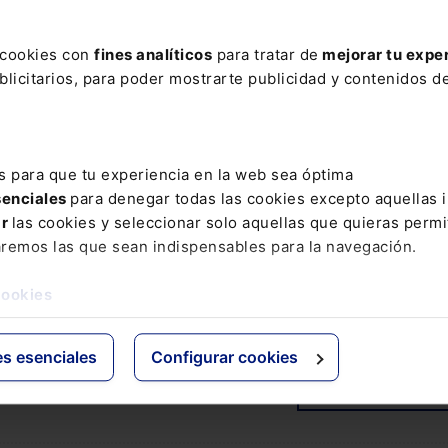
ficial generativa ya está entrando en la Administración
s cookies con
fines analíticos
para tratar de
mejorar tu expe
das las herramientas sirven para lo mismo ni pueden
licitarios, para poder mostrarte publicidad y contenidos de
rio. Un uso inadecuado puede generar
errores, riesgos
as de seguridad de la información
. En este curso
 práctica, cómo seleccionar, utilizar y controlar
generativa en función de cada tarea, los datos impli
s para que tu experiencia en la web sea óptima
mativas, con casos reales y aplicables desde el prime
senciales
para denegar todas las cookies excepto aquellas 
pción incluye la
Guía rápida: IA generativa para la
ar
las cookies y seleccionar solo aquellas que quieras permi
lica
en formato electrónico durante 6 meses.
aremos las que sean indispensables para la navegación.
cookies
es esenciales
Configurar cookies
COMENTAR