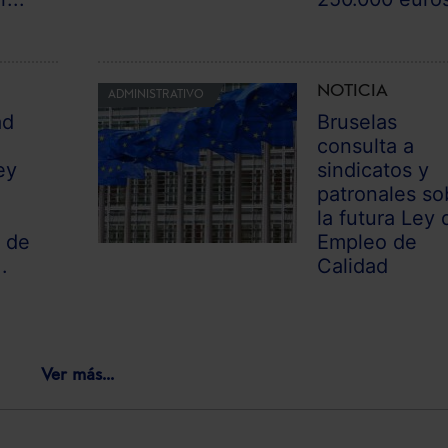
NOTICIA
ADMINISTRATIVO
ad
Bruselas
consulta a
ey
sindicatos y
patronales so
la futura Ley 
 de
Empleo de
.
Calidad
Ver más...