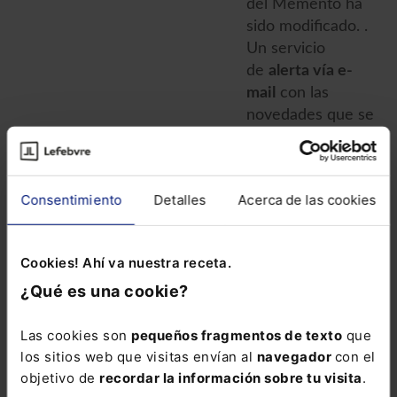
del Memento ha
sido modificado. .
Un servicio
de
alerta vía e-
mail
con las
novedades que se
vayan
produciendo cada
semana.
Consentimiento
Detalles
Acerca de las cookies
El Memento Social
lo tienes
Cookies! Ahí va nuestra receta.
disponible también
en el siguiente
¿Qué es una cookie?
Pack con un
precio especial
Las cookies son
pequeños fragmentos de texto
que
para que domines
los sitios web que visitas envían al
navegador
con el
todas las
objetivo de
recordar la información sobre tu visita
.