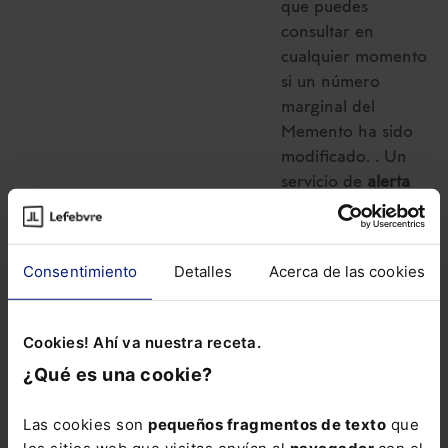
que puedes
consultar en
cualquier momento
si un número
marginal del
Memento ha sido
modificado. . Un
servicio de
alerta
vía e-mail
con las
novedades que se
vayan produciendo
Consentimiento
Detalles
Acerca de las cookies
cada semana.
El Memento Social
Cookies! Ahí va nuestra receta.
lo tienes disponible
¿Qué es una cookie?
también en el
siguiente
Pack con
Las cookies son
pequeños fragmentos de texto
que
un precio especial
los sitios web que visitas envían al
navegador
con el