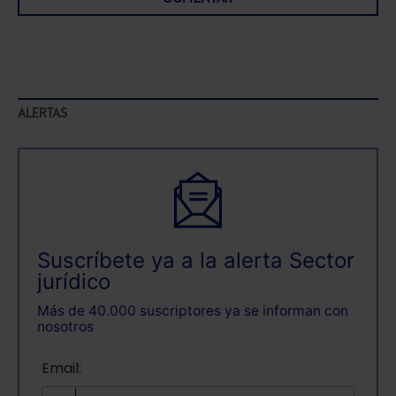
navegador. Si no seleccionas ninguna utilizaremos
las que sean indispensables para la navegación.
Saber más acerca de las cookies
ALERTAS
Suscríbete ya a la alerta Sector
jurídico
Más de 40.000 suscriptores ya se informan con
nosotros
Email: