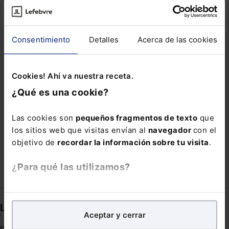
MICROEMPRESA
NORMA TRIBUTARIA
ONLUNE
PRESOS
Consentimiento
Detalles
Acerca de las cookies
PREVARICACIÓN ADMINISTRATIVA
RED JUDICIAL EUROPEA
Cookies! Ahí va nuestra receta.
REGLAMENTO PENITENCIARIO
¿Qué es una cookie?
RENDIMIENTO DEL TRABAJO
REPERCUSION
Las cookies son
pequeños fragmentos de texto
que
SILENCIA ADMINISTRATIVO
SOCIMIS
los sitios web que visitas envían al
navegador
con el
TARJETA
objetivo de
recordar la información sobre tu visita
.
¿Para qué las utilizamos?
En Lefebvre utilizamos las cookies con
fines
analíticos
para tratar de
mejorar tu experiencia
en
Links directos
Aceptar y cerrar
nuestra página web. También con fines publicitarios,
para poder mostrarte publicidad y contenidos de tu
Coronavirus