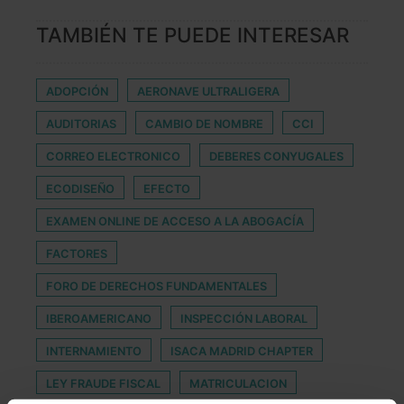
TAMBIÉN TE PUEDE INTERESAR
ADOPCIÓN
AERONAVE ULTRALIGERA
AUDITORIAS
CAMBIO DE NOMBRE
CCI
CORREO ELECTRONICO
DEBERES CONYUGALES
ECODISEÑO
EFECTO
EXAMEN ONLINE DE ACCESO A LA ABOGACÍA
FACTORES
FORO DE DERECHOS FUNDAMENTALES
IBEROAMERICANO
INSPECCIÓN LABORAL
INTERNAMIENTO
ISACA MADRID CHAPTER
LEY FRAUDE FISCAL
MATRICULACION