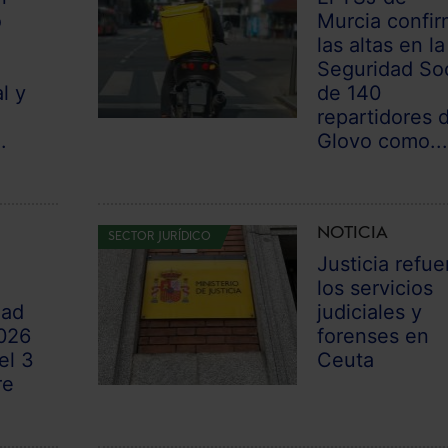
o
Murcia confi
las altas en la
Seguridad Soc
l y
de 140
n
repartidores 
.
Glovo como..
NOTICIA
SECTOR JURÍDICO
Justicia refue
los servicios
dad
judiciales y
026
forenses en
el 3
Ceuta
re