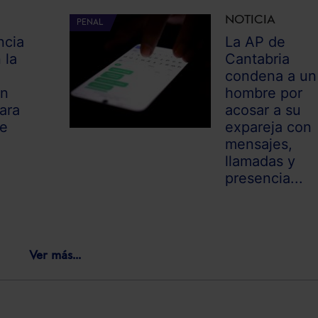
NOTICIA
PENAL
ncia
La AP de
 la
Cantabria
condena a un
un
hombre por
ara
acosar a su
de
expareja con
mensajes,
llamadas y
presencia...
Ver más...