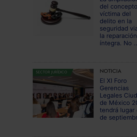
del concept
víctima del
delito en la
seguridad via
la reparació
íntegra. No ..
NOTICIA
SECTOR JURÍDICO
El XI Foro
Gerencias
Legales Ciu
de México 2
tendrá lugar 
de septiemb