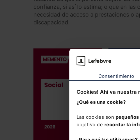
confianza, si así lo estima; o que en las 
necesidad de acceso a prestaciones o 
discapacidad.
DERECHO LAB
Memento So
Consentimiento
186,00
€
176,70
€
Cookies! Ahí va nuestra 
¿Qué es una cookie?
La obra me
laboral y 
Las cookies son
pequeños 
objetivo de
recordar la inf
Incluye el
año
, así 
¿Para qué las utilizamos?