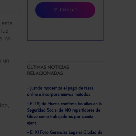
ENVIAR
 este
 luz
e los
n un
ÚLTIMAS NOTICIAS
RELACIONADAS
r
- Justicia moderniza el pago de tasas
online e incorpora nuevos métodos
- El TSJ de Murcia confirma las altas en la
ión,
Seguridad Social de 140 repartidores de
Glovo como trabajadores por cuenta
ajena
- El XI Foro Gerencias Legales Ciudad de