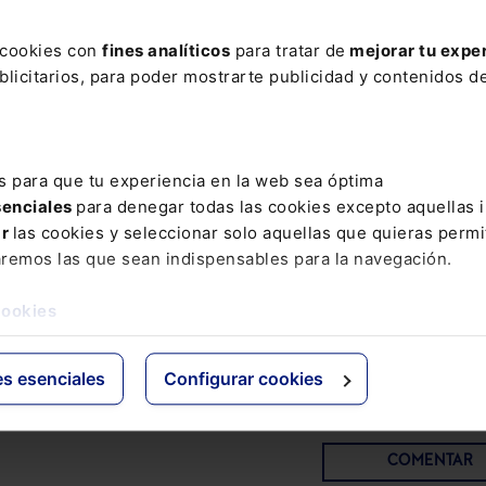
as.
s cookies con
fines analíticos
para tratar de
mejorar tu expe
ción al Memento Social incluye: . El servicio “
Extras Memen
licitarios, para poder mostrarte publicidad y contenidos de
 puedes consultar en cualquier momento si un número mar
o ha sido modificado. . Un servicio de
alerta vía e-mail
con
 que se vayan produciendo cada semana.
s para que tu experiencia en la web sea óptima
 Social lo tienes disponible también en el siguiente
Pack 
senciales
para denegar todas las cookies excepto aquellas 
ecial
para que domines todas las modificaciones en materia
ar
las cookies y seleccionar solo aquellas que quieras permi
de Seguridad Social:
Pack Memento Social + Memento Ex
aremos las que sean indispensables para la navegación.
 Sociales
cookies
es esenciales
Configurar cookies
COMENTAR