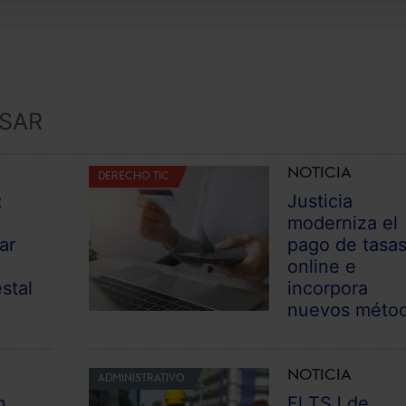
ESAR
NOTICIA
DERECHO TIC
:
Justicia
moderniza el
ar
pago de tasa
online e
stal
incorpora
nuevos méto
NOTICIA
ADMINISTRATIVO
n
El TSJ de