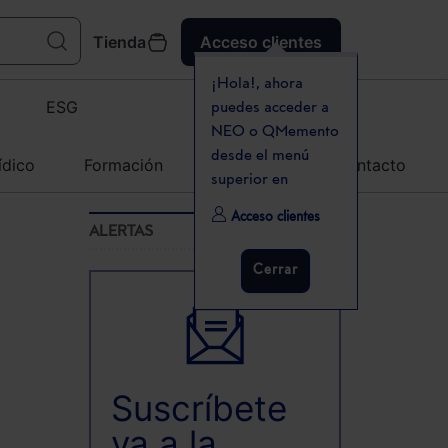
Tienda
Acceso clientes
¡Hola!, ahora
ESG
puedes acceder a
NEO o QMemento
desde el menú
ídico
Formación
Agenda
Contacto
superior en
Acceso clientes
ALERTAS
Cerrar
Suscríbete
ya a la