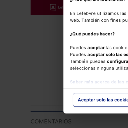
37.500 cit
En Lefebvre utilizamos la
La suscrip
web. También con fines pub
con el que
del Mement
¿Qué puedes hacer?
novedades
Puedes
aceptar
las cookie
El Memento
Puedes
aceptar solo las e
precio esp
También puedes
configur
Laboral y 
seleccionas ninguna utiliz
Novedades
Saber más acerca de las 
Aceptar solo las cooki
COMENTARIOS