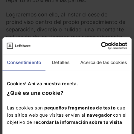
reparto al 50% entre las partes.
Lograremos con ello, al instar el cese del
proindiviso dentro del propio procedimiento de
separación, divorcio o nulidad una importante
reducción de los tiempos que necesariamente
tendríamos que emplear en una posterior
demanda de acción de cese de proindiviso,
siendo por lo tanto, conveniente acumular
Consentimiento
Detalles
Acerca de las cookies
ambas acciones.
Cookies! Ahí va nuestra receta.
¿Qué es una cookie?
DERECHO CIVIL
DERECHO JURÍDICO
Las cookies son
pequeños fragmentos de texto
que
Curso A tu aire
los sitios web que visitas envían al
navegador
con el
Arrendamientos
objetivo de
recordar la información sobre tu visita
.
urbanos 2025.
Cuestiones