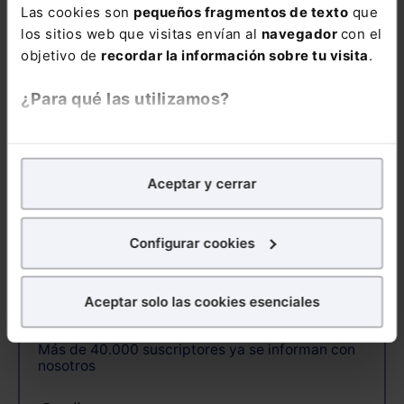
Las cookies son
pequeños fragmentos de texto
que
los sitios web que visitas envían al
navegador
con el
COMENTAR
objetivo de
recordar la información sobre tu visita
.
¿Para qué las utilizamos?
En Lefebvre utilizamos las cookies con
fines
ALERTAS
analíticos
para tratar de
mejorar tu experiencia
en
Aceptar y cerrar
nuestra página web. También con fines publicitarios,
para poder mostrarte publicidad y contenidos de tu
interés.
Configurar cookies
¿Qué puedes hacer?
Suscríbete ya a la alerta Sector
Aceptar solo las cookies esenciales
jurídico
Puedes
aceptar
las cookies para que tu experiencia
en la web sea óptima
Más de 40.000 suscriptores ya se informan con
Puedes
aceptar solo las esenciales
para denegar
nosotros
todas las cookies excepto aquellas imprescindibles.