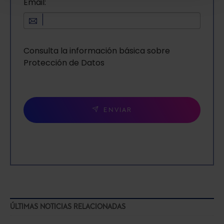
También puedes
configurar
las cookies y
Email:
seleccionar solo aquellas que quieras permitir en tu
navegador. Si no seleccionas ninguna utilizaremos
las que sean indispensables para la navegación.
Consulta la información básica sobre
Saber más acerca de las cookies
Protección de Datos
ENVIAR
ÚLTIMAS NOTICIAS RELACIONADAS