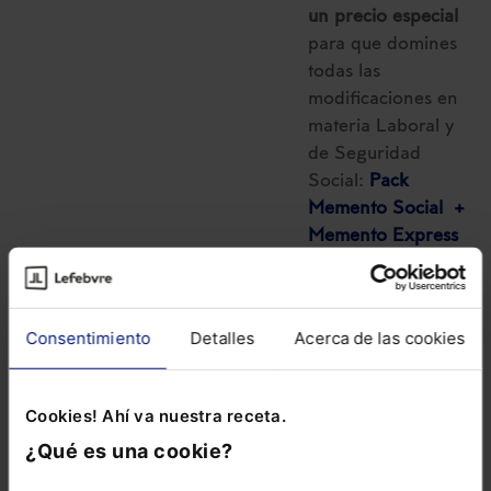
un precio especial
para que domines
todas las
modificaciones en
materia Laboral y
de Seguridad
Social:
Pack
Memento Social +
Memento Express
Novedades
Sociales
Consentimiento
Detalles
Acerca de las cookies
Cookies! Ahí va nuestra receta.
¿Qué es una cookie?
COMENTARIOS