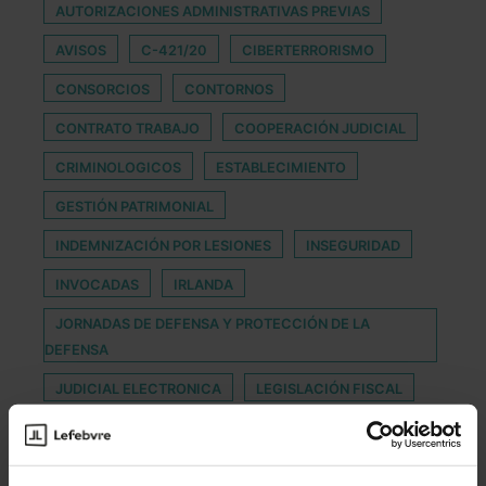
AUTORIZACIONES ADMINISTRATIVAS PREVIAS
AVISOS
C-421/20
CIBERTERRORISMO
CONSORCIOS
CONTORNOS
CONTRATO TRABAJO
COOPERACIÓN JUDICIAL
CRIMINOLOGICOS
ESTABLECIMIENTO
GESTIÓN PATRIMONIAL
INDEMNIZACIÓN POR LESIONES
INSEGURIDAD
INVOCADAS
IRLANDA
JORNADAS DE DEFENSA Y PROTECCIÓN DE LA
DEFENSA
JUDICIAL ELECTRONICA
LEGISLACIÓN FISCAL
MASCARILLAS ILEGALES
PROTECCIÓN ASEGURADOS
PSICOSOCIAL