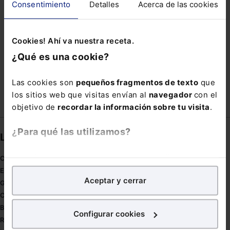
Consentimiento
Detalles
Acerca de las cookies
REVOLUCIÓN TECNOLÓGICA
SMI
SUJETO
TELECOMMUNICATIONS
Cookies! Ahí va nuestra receta.
TRASPOSICIÓN NORMATIVA
¿Qué es una cookie?
UTLIZACIÓN DE MENORES
Las cookies son
pequeños fragmentos de texto
que
los sitios web que visitas envían al
navegador
con el
objetivo de
recordar la información sobre tu visita
.
¿Para qué las utilizamos?
Links directos
En Lefebvre utilizamos las cookies con
fines
Coronavirus
analíticos
para tratar de
mejorar tu experiencia
en
Estudio de salud abogacía
Aceptar y cerrar
nuestra página web. También con fines publicitarios,
Gestión de despachos
para poder mostrarte publicidad y contenidos de tu
Compliance
interés.
Buenas Prácticas Tributarias
Configurar cookies
RGPD