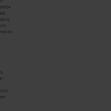
do
 datos
ad,
datos
con
rmente
s,
r,
ctor
ien
o