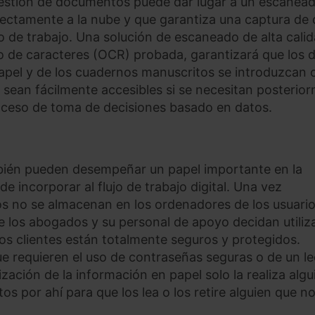
gestión de documentos puede dar lugar a un escanea
directamente a la nube y que garantiza una captura de
o de trabajo. Una solución de escaneado de alta calid
 de caracteres (OCR) probada, garantizará que los 
papel y de los cuadernos manuscritos se introduzcan 
e sean fácilmente accesibles si se necesitan posterio
oceso de toma de decisiones basado en datos.
bién pueden desempeñar un papel importante en la
e incorporar al flujo de trabajo digital. Una vez
s no se almacenan en los ordenadores de los usuario
ue los abogados y su personal de apoyo decidan utiliza
los clientes están totalmente seguros y protegidos.
e requieren el uso de contraseñas seguras o de un le
zación de la información en papel solo la realiza algu
s por ahí para que los lea o los retire alguien que n