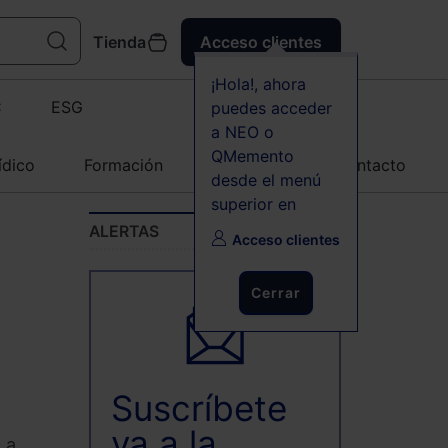
Tienda
Acceso clientes
¡Hola!, ahora
C
ESG
puedes acceder
a NEO o
QMemento
ídico
Formación
Agenda
Contacto
desde el menú
superior en
ALERTAS
Acceso clientes
Cerrar
Suscríbete
ya a la
 a