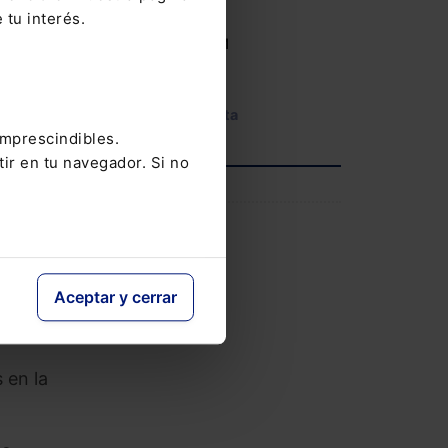
14-05-2026
 tu interés.
a
V Congreso AECEM
ión
12-05-2026
Ver agenda completa
imprescindibles.
tir en tu navegador. Si no
erse
INFORMACIÓN
ia
osos”
Saber más
e la
ndo a
Aceptar y cerrar
que
dos
 en la