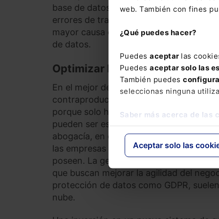
base de datos equivocada u omitirlos po
web. También con fines pub
errores de transformación de datos al c
mayor causa de datos incorrectos es el
¿Qué puedes hacer?
de datos.
Puedes
aceptar
las cookie
Optimizar la captura de inform
Puedes
aceptar solo las e
También puedes
configur
En el mejor de los casos, la transformac
seleccionas ninguna utiliz
contraproducente si una costosa inversi
porque solo hay conjuntos de datos de m
Saber más acerca de las 
pueden ser especialmente problemáticos 
abogacía, en el que muchos clientes to
Aceptar solo las cooki
las empresas con la importante tarea adm
poseen. La gestión eficaz de todos eso
que buscan mejorar la agilidad del nego
protección de datos como GDPR, suelen 
nube.