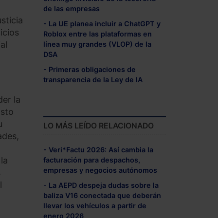
de las empresas
sticia
- La UE planea incluir a ChatGPT y
icios
Roblox entre las plataformas en
al
línea muy grandes (VLOP) de la
DSA
- Primeras obligaciones de
transparencia de la Ley de IA
er la
Esto
u
LO MÁS LEÍDO RELACIONADO
ades,
- Veri*Factu 2026: Así cambia la
la
facturación para despachos,
empresas y negocios autónomos
s
l
- La AEPD despeja dudas sobre la
baliza V16 conectada que deberán
llevar los vehículos a partir de
enero 2026