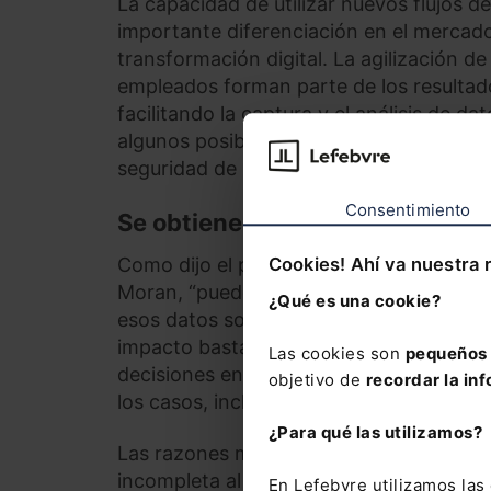
La capacidad de utilizar nuevos flujos d
importante diferenciación en el mercad
transformación digital. La agilización de
empleados forman parte de los resultados
facilitando la captura y el análisis de 
algunos posibles obstáculos, como el im
seguridad de la información.
Consentimiento
Se obtiene lo que se invierte
Como dijo el programador informático y 
Cookies! Ahí va nuestra 
Moran, “puedes tener datos sin informac
¿Qué es una cookie?
esos datos son erróneos, se acaba tenie
impacto bastante negativo para el negoc
Las cookies son
pequeños 
decisiones en el sector jurídico podría i
objetivo de
recordar la inf
los casos, incluso tener implicaciones p
¿Para qué las utilizamos?
Las razones más comunes por las que se
incompleta al compilar un conjunto de d
En Lefebvre utilizamos la