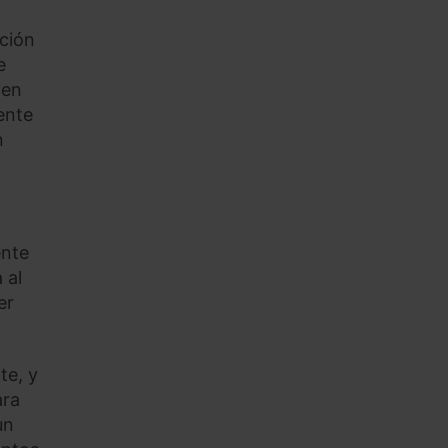
ación
e
den
ente
n
ente
 al
er
te, y
ara
un