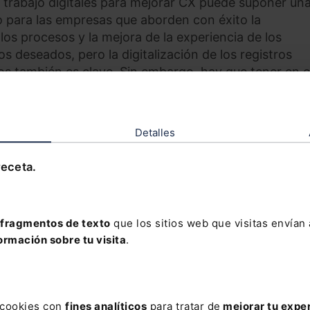
e trabajo digitales para mejorar CX puede suponer un
o para las empresas que aborden con éxito la
 los procesos y la mejora de la experiencia de los
 deseados, pero la digitalización de los registros
datos también es clave. Sin embargo, hay que tener en 
pacto de tener datos incorrectos y, por supuesto, la
Detalles
escritor de ciencia ficción estadounidense Daniel Le
receta.
ión, pero no puedes tener información sin datos”. Pe
ndo información incorrecta, lo que puede tener un
io. Una mala calidad de los datos en los que se basa
fragmentos de texto
que los sitios web que visitas envían
mpedir asesorar eficazmente a sus clientes o, en el pe
ormación sobre tu visita
.
enales.
 generan datos erróneos incluyen tener información
atos, tener datos ambiguos que llevan a ponerlos en 
s cookies con
fines analíticos
para tratar de
mejorar tu expe