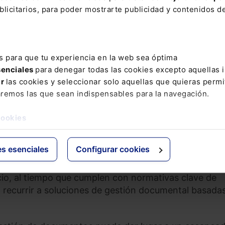
r completo, así como tener datos duplicados y sufrir
licitarios, para poder mostrarte publicidad y contenidos de
onvertirlos de un formato a otro. Pero seguramente l
 simple error humano durante el proceso de introducc
s para que tu experiencia en la web sea óptima
ación
senciales
para denegar todas las cookies excepto aquellas 
ar
las cookies y seleccionar solo aquellas que quieras permi
ión digital puede ser un reto, pero puede incluso volv
aremos las que sean indispensables para la navegación.
ón en herramientas de análisis de datos se desperdic
ala calidad con los que trabajar. Los datos “defectu
cookies
en los sectores que utilizan mucho papel, como el d
davía necesitan compartir documentos en papel, deja
es esenciales
Configurar cookies
inistrativa de procesar y digitalizar la información 
s documentos es esencial; y los despachos de aboga
cio, al tiempo que cumplen con normativas clave de
recurrir a soluciones de gestión documental basadas