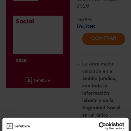
2026
186,00
€
176,70
€
COMPRAR
La obra mejor
valorada en el
ámbito jurídico,
con toda la
información
laboral y de la
Seguridad Social
en un único
volumen.