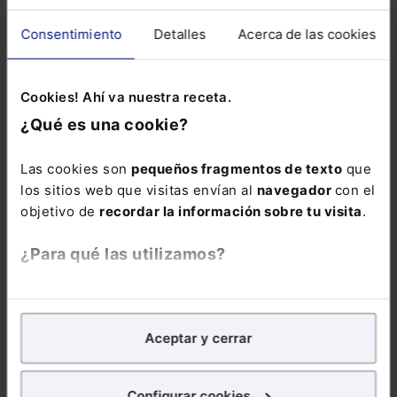
Incluye el estudio
Consentimiento
Detalles
Acerca de las cookies
de todas las
novedades y
reformas
Cookies! Ahí va nuestra receta.
legislativas del
¿Qué es una cookie?
último año
, así
como la
Las cookies son
pequeños fragmentos de texto
que
jurisprudencia y
los sitios web que visitas envían al
navegador
con el
doctrina más
objetivo de
recordar la información sobre tu visita
.
relevante con más
de 37.500 citas.
¿Para qué las utilizamos?
La suscripción al
En Lefebvre utilizamos las cookies con
fines
Memento Social
analíticos
para tratar de
mejorar tu experiencia
en
incluye: . El
Aceptar y cerrar
nuestra página web. También con fines publicitarios,
servicio “
Extras
para poder mostrarte publicidad y contenidos de tu
Mementos
” con el
interés.
que puedes
Configurar cookies