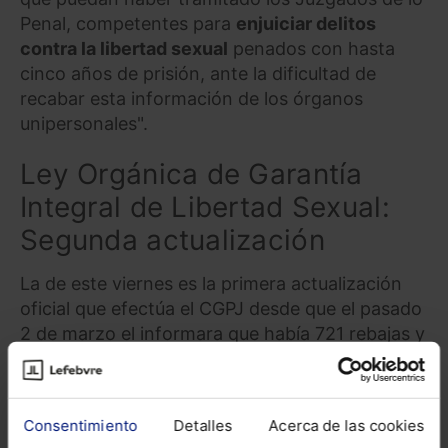
Penal, competentes para
enjuiciar delitos
contra la libertad sexual
penados con hasta
cinco años de prisión, ante la dificultad de
recabar esta información de los órganos
unipersonales".
Ley Orgánica de Garantía
Integral de Libertad Sexual:
Segunda actualización
La de este viernes es la primera actualización
oficial que efectúa el CGPJ desde que el pasado
2 de marzo el informara que había 721 rebajas y
74 excarcelaciones en toda España a fecha de 1
de marzo debido a las revisiones efectuadas
por la Ley Orgánica de Garantía Integral de
Consentimiento
Detalles
Acerca de las cookies
Libertad Sexual.