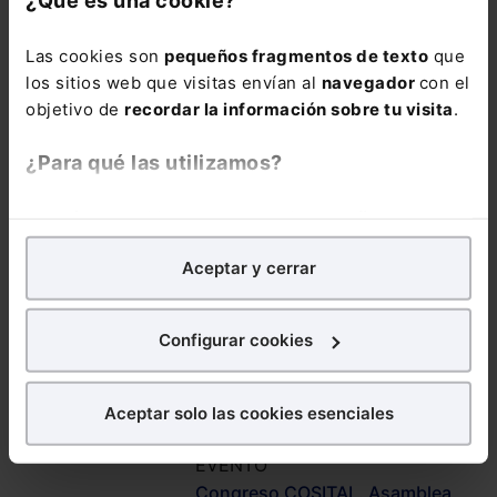
¿Qué es una cookie?
INFORMACIÓN
Las cookies son
pequeños fragmentos de texto
que
Saber más
los sitios web que visitas envían al
navegador
con el
objetivo de
recordar la información sobre tu visita
.
¿Para qué las utilizamos?
ORGANIZADOR
En Lefebvre utilizamos las cookies con
fines
analíticos
para tratar de
mejorar tu experiencia
en
Aceptar y cerrar
nuestra página web. También con fines publicitarios,
TAMBIÉN TE PUEDE INTERESAR
para poder mostrarte publicidad y contenidos de tu
interés.
Configurar cookies
EVENTO
JORNADA EXTERNA
¿Qué puedes hacer?
V Congreso AECEM
Aceptar solo las cookies esenciales
Puedes
aceptar
las cookies para que tu experiencia
en la web sea óptima
EVENTO
JORNADA EXTERNA
Puedes
aceptar solo las esenciales
para denegar
Congreso COSITAL. Asamblea