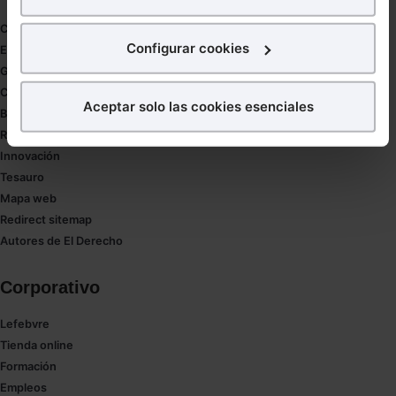
para poder mostrarte publicidad y contenidos de tu
Coronavirus
interés.
Configurar cookies
Estudio de salud abogacía
Gestión de despachos
¿Qué puedes hacer?
Compliance
Aceptar solo las cookies esenciales
Buenas Prácticas Tributarias
Puedes
aceptar
las cookies para que tu experiencia
RGPD
en la web sea óptima
Innovación
Puedes
aceptar solo las esenciales
para denegar
Tesauro
todas las cookies excepto aquellas imprescindibles.
Mapa web
También puedes
configurar
las cookies y
Redirect sitemap
seleccionar solo aquellas que quieras permitir en tu
Autores de El Derecho
navegador. Si no seleccionas ninguna utilizaremos
las que sean indispensables para la navegación.
Corporativo
Saber más acerca de las cookies
Lefebvre
Tienda online
Formación
Empleos