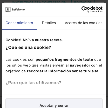
INNCENTIVOS A LA CONTRATACIÓN
INVITACIÓN
LABORALISTA
PENSIÓN DE ORFANDAD
PERSONAL EVENTUAL
POBREZA INFANTIL
Consentimiento
Detalles
Acerca de las cookies
PROFESION SANITARIA
PROTECCIÓN DE LOS DERECHOS Y LIBERTADES
Cookies! Ahí va nuestra receta.
REGISTRO CIVIL
REGLAMENTO DE CARRETERAS
¿Qué es una cookie?
RESPONSABILIDAD CIVIL SUBSIDIARIA
TENERIFE
Las cookies son
pequeños fragmentos de texto
que
TRABAJAO
VIVIENDA EN CONSTRUCCIÓN
los sitios web que visitas envían al
navegador
con el
objetivo de
recordar la información sobre tu visita
.
ZONAS DE BAJAS EMISIONES
¿Para qué las utilizamos?
En Lefebvre utilizamos las cookies con
fines
analíticos
para tratar de
mejorar tu experiencia
en
Aceptar y cerrar
Links directos
nuestra página web. También con fines publicitarios,