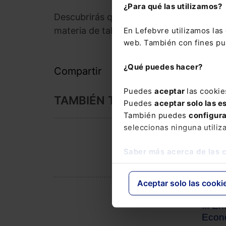
¿Para qué las utilizamos?
Descubrirás qué es lo que hay que imple
materia de talento, procesos y modelos d
En Lefebvre utilizamos la
web. También con fines pub
¿Qué puedes hacer?
Compartir
Puedes
aceptar
las cookie
TAMBIÉN TE PUEDE INTERESA
Puedes
aceptar solo las e
También puedes
configur
seleccionas ninguna utiliz
EVEN
JORNADA EXTERNA
V Co
Saber más acerca de las 
Aceptar solo las cooki
EVEN
JORNADA EXTERNA
III E
Econ