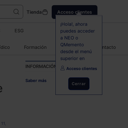
Tienda
Acceso clientes
¡Hola!, ahora
C
ESG
puedes acceder
a NEO o
QMemento
ídico
Formación
Agenda
Contacto
desde el menú
superior en
INFORMACIÓN
Acceso clientes
Saber más
e
Cerrar
11,