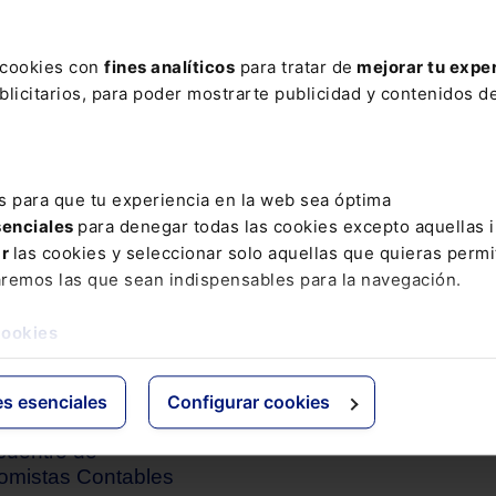
mentar ya, cómo afrontar los retos que se presentan
e negocio, y cómo integrar la IA con seguridad juríd
s cookies con
fines analíticos
para tratar de
mejorar tu expe
licitarios, para poder mostrarte publicidad y contenidos de
s para que tu experiencia en la web sea óptima
R
senciales
para denegar todas las cookies excepto aquellas 
ar
las cookies y seleccionar solo aquellas que quieras permi
aremos las que sean indispensables para la navegación.
TO
JORNADA EXTERNA
ngreso AECEM
cookies
es esenciales
Configurar cookies
TO
ADMINISTRATIVO
ncuentro de
omistas Contables