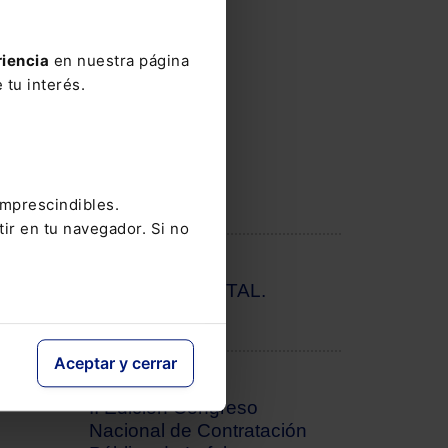
 en
ica.
riencia
en nuestra página
 tu interés.
imprescindibles.
tir en tu navegador. Si no
EVENTO
Congreso COSITAL.
Asamblea XV
Aceptar y cerrar
EVENTO
II Edición Congreso
Nacional de Contratación