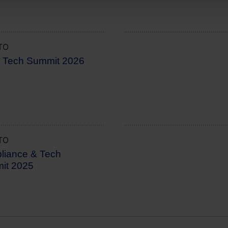
TO
JORNADA EXTERNA
l Tech Summit 2026
TO
JORNADA INTERNA
liance & Tech
it 2025