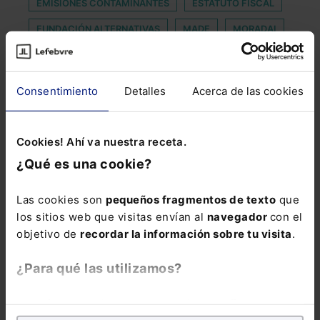
EMISIONES CONTAMINANTES
ESTATUTO FISCAL
FUNDACIÓN ALTERNATIVAS
MADE
MORADAI
NONBRAMIENTOS
NORMATIVA PENITENCIARIA
OFERTAS DE TRABAJO
OPERACION ARANA
Consentimiento
Detalles
Acerca de las cookies
OPERADORA
PALACE
PARLAMENTARIO
POST COVID
PREFERENCIA
Cookies! Ahí va nuestra receta.
REPRODUCCIÓN ASISTIDA
¿Qué es una cookie?
RESIDENCIA TEMPORAL
Las cookies son
pequeños fragmentos de texto
que
SISTEMA DE DEPENDENCIA
los sitios web que visitas envían al
navegador
con el
objetivo de
recordar la información sobre tu visita
.
TRABAJADOR DEL FUTURO
TRABAJADOR FIJO
TRIBUNAL CONSTITUCIONAL
VIGILADA
¿Para qué las utilizamos?
En Lefebvre utilizamos las cookies con
fines