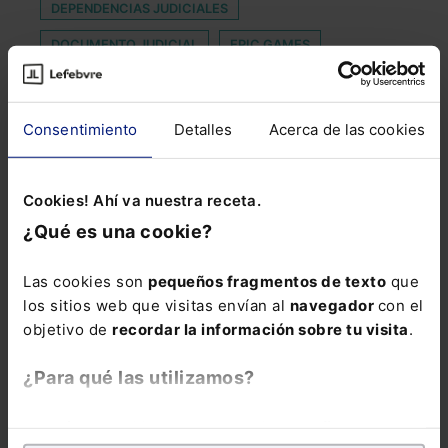
DEPENDENCIAS JUDICIALES
DOCUMENTO JUDICIAL
EPIC GAMES
EXAMEN DE ACCESO A LA ABOGACÍA
INFORMACIÓN PAÍS POR PAÍS
Consentimiento
Detalles
Acerca de las cookies
INFORMÁTICA Y SISTEMAS
INTERCAMBIO JUDICIAL
KIT KAT
Cookies! Ahí va nuestra receta.
LETRAS DEL TESORO
OBJETIVOS DE ESTABILIDAD
¿Qué es una cookie?
REGLAMENTO DE CIRCULACION
Las cookies son
pequeños fragmentos de texto
que
SANCIÓN DISCIPLINARIA
SANIDAD
los sitios web que visitas envían al
navegador
con el
objetivo de
recordar la información sobre tu visita
.
SOFTWARE RUSO
STANTIBUS
TARIFA PLANA
VUELO
VULNERABLE
¿Para qué las utilizamos?
En Lefebvre utilizamos las cookies con
fines