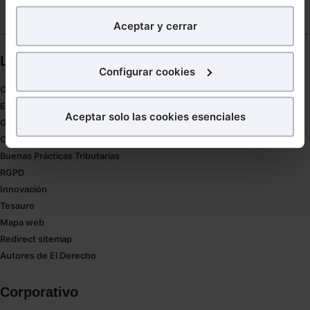
analíticos
para tratar de
mejorar tu experiencia
en
Aceptar y cerrar
nuestra página web. También con fines publicitarios,
para poder mostrarte publicidad y contenidos de tu
Links directos
interés.
Configurar cookies
Coronavirus
¿Qué puedes hacer?
Estudio de salud abogacía
Aceptar solo las cookies esenciales
Gestión de despachos
Puedes
aceptar
las cookies para que tu experiencia
Compliance
en la web sea óptima
Buenas Prácticas Tributarias
Puedes
aceptar solo las esenciales
para denegar
RGPD
todas las cookies excepto aquellas imprescindibles.
Innovación
También puedes
configurar
las cookies y
Tesauro
seleccionar solo aquellas que quieras permitir en tu
Mapa web
navegador. Si no seleccionas ninguna utilizaremos
Redirect sitemap
las que sean indispensables para la navegación.
Autores de El Derecho
Saber más acerca de las cookies
Corporativo