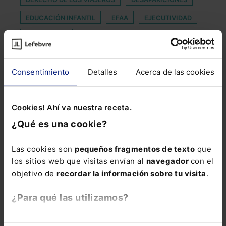
EDUCACIÓN INFANTIL
EFAA
EJECUTIVIDAD
ETHEREUM
FALSEDAD DOCUMENTAL
LAWYERS
LEY AUDIOVISUAL
LLYC
Consentimiento
Detalles
Acerca de las cookies
LUIS GOSÁLBEZ
MAGISTRADO DEL TRIBUNAL CONSTITUCIONAL
Cookies! Ahí va nuestra receta.
MEJORA MÁS BENEFICIOSA
OEDE
¿Qué es una cookie?
PORTAL ESTADÍSTICO DEL NOTARIADO
PRUEBA ILÍCITA
REGULACIÓN DIGITAL
Las cookies son
pequeños fragmentos de texto
que
los sitios web que visitas envían al
navegador
con el
SECTOR LEGAL
SMART TALK
objetivo de
recordar la información sobre tu visita
.
SOFTWARE DE FACTURACIÓN
¿Para qué las utilizamos?
VUELO INTERNACIONAL
En Lefebvre utilizamos las cookies con
fines