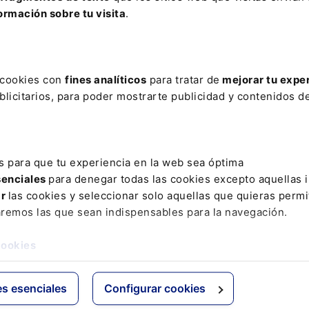
DERECHO DE CONSUMO
DISFRAZ
ENCAUSADO
ESTATUTO
ormación sobre tu visita
.
L
NIVEL SALARIAL
OMALGIA
ORDEN FORAL
PANORAM
N MATERIA DE SEGURIDAD SOCIAL
PLAZOS PARA DEVOLUCIÓN DE
AMENTO HIPOTECARIO
SOSTENIBILIDAD FINANCIERA
WP ENG
s cookies con
fines analíticos
para tratar de
mejorar tu expe
licitarios, para poder mostrarte publicidad y contenidos de
ativo
Otras webs de Lefebvr
Espacioasesoria.com
s para que tu experiencia en la web sea óptima
ine
Espaciopymes.com
senciales
para denegar todas las cookies excepto aquellas 
Blog de Actualidad
ar
las cookies y seleccionar solo aquellas que quieras permi
aremos las que sean indispensables para la navegación.
cookies
es esenciales
Configurar cookies