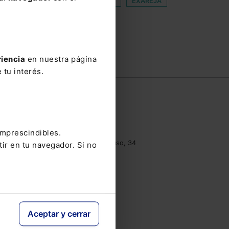
 ORGÁNICO FISCAL
ESTATUTOS
EXAREJA
A
 PRODUCTOS
PRECONIZADO
INE
riencia
en nuestra página
 tu interés.
e
Contacto
Tel.: 91 210 80 00
clientes@lefebvre.es
imprescindibles.
Monasterios de Suso y Yuso, 34
tir en tu navegador. Si no
28049 Madrid
Aceptar y cerrar