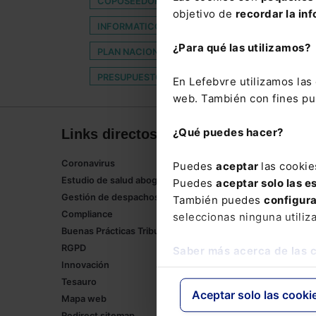
COPOSEEDORES
DELITO CONTINUADO
objetivo de
recordar la inf
INFORMATICOS
LIMITA
MULTINACIONA
¿Para qué las utilizamos?
PLAN NACIONAL DE LUCHA CONTRA EL FRAUDE E
PRESUPUESTOS GENERAL DEL ESTADO
REGL
En Lefebvre utilizamos la
web. También con fines pub
¿Qué puedes hacer?
Links directos
Corpor
Coronavirus
Lefebvre
Puedes
aceptar
las cookie
Estudio de salud abogacía
Tienda onl
Puedes
aceptar solo las e
Gestión de despachos
Formación
También puedes
configur
Compliance
Empleos
seleccionas ninguna utiliz
Buenas Prácticas Tributarias
RGPD
Saber más acerca de las 
Innovación
Tesauro
Aceptar solo las cooki
Mapa web
Redirect sitemap