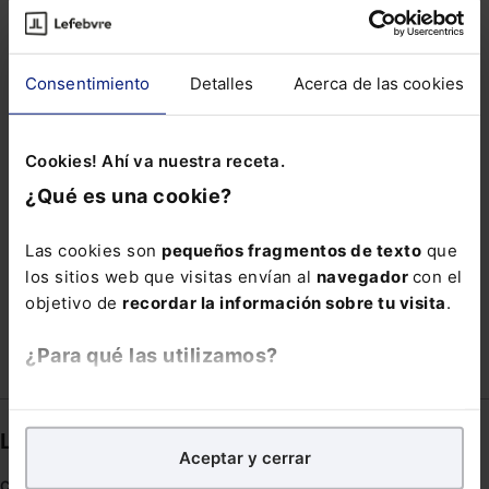
MEDIDAS DE APOYO AL EMPLEO
MERCANCIA
MODET
NEURO ENERGIA Y GESTION
Consentimiento
Detalles
Acerca de las cookies
OCUPACIÓN Y DESALOJO
ORDEN GECCO
PERTENECIENTES
Cookies! Ahí va nuestra receta.
PREMIO GUMERSINDO DE AZCÁRATE
¿Qué es una cookie?
PROCEDIMIENTO MONITORIO
PUEBLO
Las cookies son
pequeños fragmentos de texto
que
RETORNO
TERRORISMO
TRATAMIENTO
los sitios web que visitas envían al
navegador
con el
VENTURE CAPITAL
objetivo de
recordar la información sobre tu visita
.
¿Para qué las utilizamos?
En Lefebvre utilizamos las cookies con
fines
analíticos
para tratar de
mejorar tu experiencia
en
Links directos
Aceptar y cerrar
nuestra página web. También con fines publicitarios,
para poder mostrarte publicidad y contenidos de tu
Coronavirus