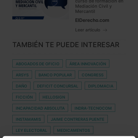
curso de formación en
Mediación Civil y
Mercantil
ElDerecho.com
Leer artículo
TAMBIÉN TE PUEDE INTERESAR
ABOGADOS DE OFICIO
ÁREA INNOVACIÓN
ARSYS
BANCO POPULAR
CONGRESS
DAÑO
DEFICIT CONCURSAL
DIPLOMACIA
FICCIÓN
HELLOSIGN
INCAPACIDAD ABSOLUTA
INDRA-TECNOCOM
INSTAMAMIS
JAIME CONTRERAS PUENTE
LEY ELECTORAL
MEDICAMENTOS