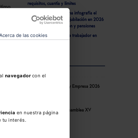
requisitos, cuantía y límites
ltimo
- Lefebvre detalla en una infografía el
marco normativo de la jubilación en 2026
sobre edades, cotización y pensiones
Acerca de las cookies
- ¿Es válido despido de trabajador en
tos
”
situación de IT?
ginal
 las
AGENDA
con un
 al
navegador
con el
Congreso IA Derecho y Empresa 2026
press
de Lefebvre
10-06-2026
Congreso COSITAL. Asamblea XV
riencia
en nuestra página
14-05-2026
 tu interés.
V Congreso AECEM
12-05-2026