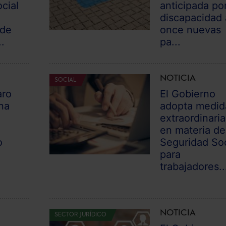
cial
anticipada po
discapacidad 
 de
once nuevas
.
pa...
NOTICIA
SOCIAL
aro
El Gobierno
na
adopta medid
extraordinaria
l
en materia de
o
Seguridad Soc
para
trabajadores..
NOTICIA
SECTOR JURÍDICO