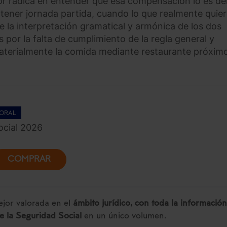
or radica en entender que esa compensación lo es de
 tener jornada partida, cuando lo que realmente quie
e la interpretación gramatical y armónica de los dos
por la falta de cumplimiento de la regla general y
aterialmente la comida mediante restaurante próximo
ORAL
cial 2026
COMPRAR
jor valorada en el
ámbito jurídico, con toda la información
de la Seguridad Social
en un único volumen.