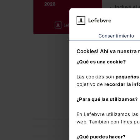
Incluye el
año
, así 
37.500 cit
Consentimiento
La suscrip
con el que
Cookies! Ahí va nuestra 
del Mement
novedades
¿Qué es una cookie?
El Memento
Las cookies son
pequeños 
precio esp
objetivo de
recordar la inf
Laboral y 
Novedades
¿Para qué las utilizamos?
En Lefebvre utilizamos la
web. También con fines pub
¿Qué puedes hacer?