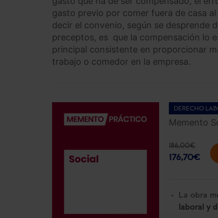
gasto que ha de ser compensado, el err
gasto previo por comer fuera de casa al
decir el convenio, según se desprende d
preceptos, es que la compensación lo es 
principal consistente en proporcionar m
trabajo o comedor en la empresa.
DERECHO LAB
Memento So
186,00
€
176,70
€
La obra me
laboral y 