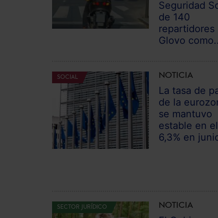
Seguridad So
de 140
repartidores
Glovo como..
NOTICIA
SOCIAL
La tasa de p
de la eurozo
se mantuvo
estable en e
6,3% en juni
NOTICIA
SECTOR JURÍDICO