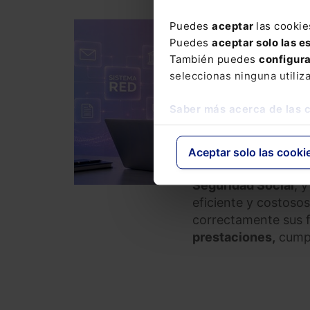
Puedes
aceptar
las cookie
DERECHO LABORAL
Puedes
aceptar solo las e
Curso Comunicacione
También puedes
configur
webinar)
seleccionas ninguna utiliz
320,00
€
COM
Saber más acerca de las 
256,00
€
Aceptar solo las cooki
El Sistema RED es e
Seguridad Social
, 
eficiente y costosos
correctamente sus 
prestaciones,
cumpl