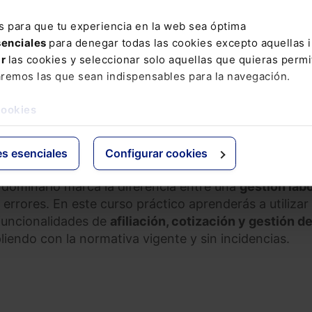
s para que tu experiencia en la web sea óptima
senciales
para denegar todas las cookies excepto aquellas 
s con la seguridad social. Sistema RED 2026 (3 ses
ar
las cookies y seleccionar solo aquellas que quieras permi
aremos las que sean indispensables para la navegación.
PRAR
cookies
es esenciales
Configurar cookies
l canal obligatorio para todas tus comunicaciones con
y dominarlo marca la diferencia entre una
gestión labo
 errores. En este curso práctico aprenderás a utilizar
funcionalidades de
afiliación, cotización y gestión d
iendo con la normativa vigente y sin incidencias.