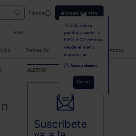
Tienda
Acceso clientes
¡Hola!, ahora
ESG
puedes acceder a
NEO o QMemento
desde el menú
ídico
Formación
Agenda
Contacto
superior en
Acceso clientes
a
ALERTAS
Cerrar
en
Suscríbete
ya a la