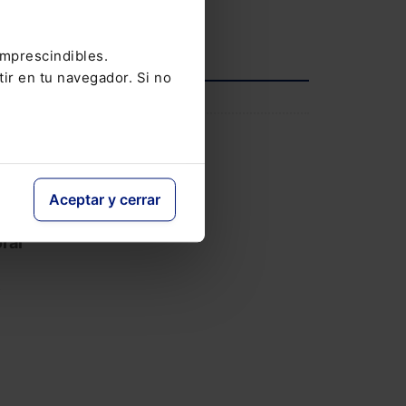
Ver agenda completa
imprescindibles.
iones
tir en tu navegador. Si no
INFORMACIÓN
Saber más
Aceptar y cerrar
 la
ral
e