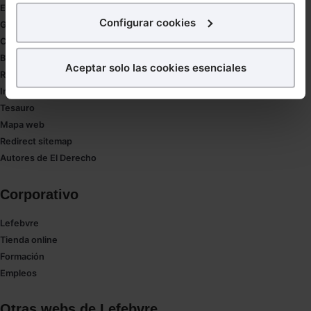
Estudio de salud abogacía
interés.
Configurar cookies
Gestión de despachos
Compliance
¿Qué puedes hacer?
Buenas Prácticas Tributarias
Aceptar solo las cookies esenciales
RGPD
Puedes
aceptar
las cookies para que tu experiencia
Innovación
en la web sea óptima
Tesauro
Puedes
aceptar solo las esenciales
para denegar
Mapa web
todas las cookies excepto aquellas imprescindibles.
Redirect sitemap
También puedes
configurar
las cookies y
Autores de El Derecho
seleccionar solo aquellas que quieras permitir en tu
navegador. Si no seleccionas ninguna utilizaremos
Corporativo
las que sean indispensables para la navegación.
Lefebvre
Saber más acerca de las cookies
Tienda online
Formación
Empleos
Otras webs de Lefebvre