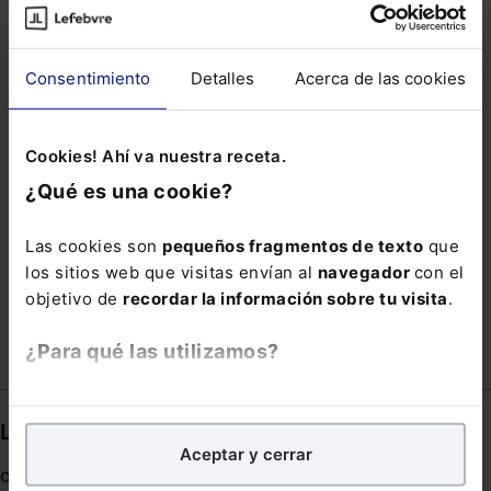
PRINCIPIO DE BUENA ADMINISTRACIÓN
PROTECCIÓN SOCIAL
QUANTUMPATH
Consentimiento
Detalles
Acerca de las cookies
REDHIBITORIA
REGIMEN RETRIBUTIVO
SALARIO MÍNIMO INTERPROFESIONAL
Cookies! Ahí va nuestra receta.
SCORING CREDITICIO
¿Qué es una cookie?
TRABAJADORES NO ESENCIALES
TRANSFERENCIA INTERNACIONAL DE DATOS
Las cookies son
pequeños fragmentos de texto
que
los sitios web que visitas envían al
navegador
con el
TRAYECTO
TWITTER
UNIDAD
objetivo de
recordar la información sobre tu visita
.
¿Para qué las utilizamos?
En Lefebvre utilizamos las cookies con
fines
Links directos
analíticos
para tratar de
mejorar tu experiencia
en
Aceptar y cerrar
nuestra página web. También con fines publicitarios,
Coronavirus
para poder mostrarte publicidad y contenidos de tu