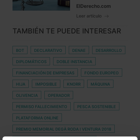
ElDerecho.com
Leer artículo
TAMBIÉN TE PUEDE INTERESAR
BOT
DECLARATIVO
DENAE
DESARROLLO
DIPLOMÁTICOS
DOBLE INSTANCIA
FINANCIACIÓN DE EMPRESAS
FONDO EUROPEO
HIJA
IMPOSIBLE
KNORR
MÁQUINA
OLIVENCIA
OPERADOR
PERMISO FALLECIMIENTO
PESCA SOSTENIBLE
PLATAFORMA ONLINE
PREMIO MEMORIAL DEGÀ RODA I VENTURA 2018