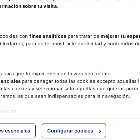
LECTROINTENSIVO
FAMILIARES
GASTOS COMUNIDAD
HI
ormación sobre tu visita
.
ILEGÍTIMA AL HONOR
JUNTA ILEGAL
MANUEL CASTILLO GUER
DE RIESGO
PERMISO MATERNIDAD
PERSONAL TIC
REALIDA
WORLD FINTECH REPORT 2021
XII CUMBRE DE MUJERES JURIST
s cookies con
fines analíticos
para tratar de
mejorar tu expe
licitarios, para poder mostrarte publicidad y contenidos de
ativo
Otras webs de Lefebvr
Espacioasesoria.com
s para que tu experiencia en la web sea óptima
ine
Espaciopymes.com
senciales
para denegar todas las cookies excepto aquellas 
Blog de Actualidad
ar
las cookies y seleccionar solo aquellas que quieras permi
aremos las que sean indispensables para la navegación.
cookies
es esenciales
Configurar cookies