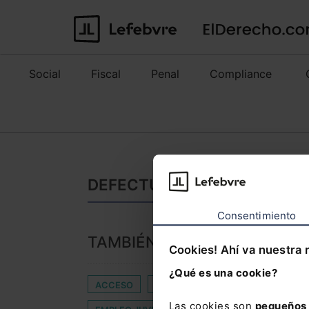
Social
Fiscal
Penal
Compliance
DEFECTUOSOS: NOTICIAS D
Consentimiento
TAMBIÉN TE PUEDE INTERES
Cookies! Ahí va nuestra 
¿Qué es una cookie?
ACCESO
B2C
COMUNICACIÓN DE EME
Las cookies son
pequeños 