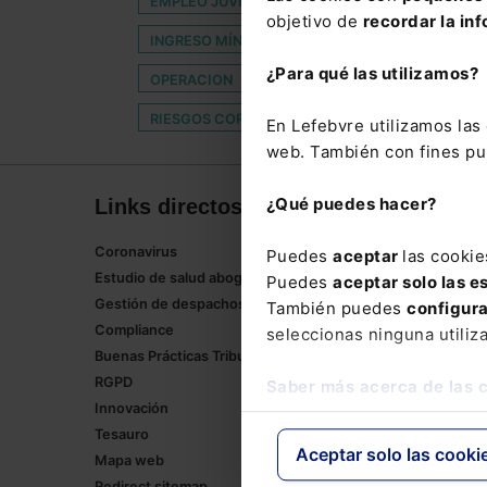
EMPLEO JUVENIL
ESTATUTO CONSUMIDOR E
objetivo de
recordar la inf
INGRESO MÍNIMO VITAL (IMV)
INTROMISIÓN 
¿Para qué las utilizamos?
OPERACION
PAREJA DE HECHO
PARTO 
RIESGOS CORPORATIVOS
SSTC
STOP
En Lefebvre utilizamos la
web. También con fines pub
¿Qué puedes hacer?
Links directos
Corpor
Coronavirus
Lefebvre
Puedes
aceptar
las cookie
Estudio de salud abogacía
Tienda onl
Puedes
aceptar solo las e
Gestión de despachos
Formación
También puedes
configur
Compliance
Empleos
seleccionas ninguna utiliz
Buenas Prácticas Tributarias
RGPD
Saber más acerca de las 
Innovación
Tesauro
Aceptar solo las cooki
Mapa web
Redirect sitemap