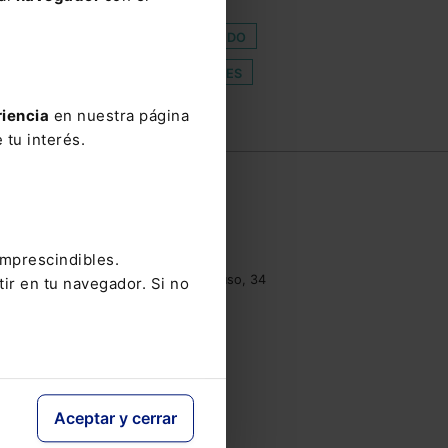
STORICA
IIVTNU
RERO
MIFACTURAE
OFENDIDO
D REGISTRAL
REFINANCIACIONES
AS
riencia
en nuestra página
 tu interés.
e
Contacto
Tel.: 91 210 80 00
clientes@lefebvre.es
imprescindibles.
Monasterios de Suso y Yuso, 34
tir en tu navegador. Si no
28049 Madrid
Aceptar y cerrar