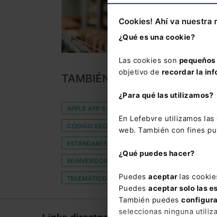
Cookies! Ahí va nuestra 
¿Qué es una cookie?
Las cookies son
pequeños 
objetivo de
recordar la inf
TAMBIÉN TE PUEDE INTERES
¿Para qué las utilizamos?
APPLE APP STORE
BANCARIAS
BOOKIN
En Lefebvre utilizamos la
CÓDIGO GEOESPACIAL
DELITO FINANCIERO
web. También con fines pub
ESTÁNDARES DE CALIDAD
IIVTNU
MASC
¿Qué puedes hacer?
REINVERSIÓN EN UNA VIVIENDA HABITUAL
R
Puedes
aceptar
las cookie
TELEMÁTICO
TIPOS IMPOSITIVOS
VACI
Puedes
aceptar solo las e
También puedes
configur
seleccionas ninguna utiliz